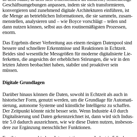
Ge­schäfts­um­ge­bungen an­pas­sen, indem sie sich trans­for­mie­ren,
kon­ver­gie­ren und zu­neh­mend di­gi­tale Ar­chi­tek­tu­ren einführen, ist
die Menge an be­trieb­li­chen I­nfor­ma­tio­nen, die sie sam­meln, zu­sam­
men­ste­llen, ana­ly­sieren und – wie Boyce vor­schlägt – teilen und
dann nut­zen kön­nen, selbst aus den rou­tine­mä­ßigsten Pro­zes­sen,
enorm.
Das Ergebnis dieser Verbrei­tung aus einem rie­si­gen Daten­pool sind
bes­se­re und schnel­le­re Er­kennt­nis­se und Reak­tio­nen in Echt­zeit.
Beides sind wesent­li­che Mess­grö­ßen für mo­derne digi­ta­li­sierte Lie­
fer­ket­ten, die an­ge­sichts der er­heb­li­chen Stö­run­gen, die wir in den
letz­ten Jah­ren beo­bach­tet haben, sta­biler und pro­ak­tiver sein
müssen.
Digitale Grundlagen
Darüber hinaus können die Daten, sowohl in Echt­zeit als auch in
his­to­ri­scher Form, ge­nutzt werden, um die Grund­lage für Auto­ma­ti­
sie­rung, auto­no­me Sys­teme und künst­liche Intelli­genz zu schaf­fen.
Der Zeit­punkt könnte nicht besser sein. Wenn In­dus­trie 4.0 durch
Digi­ta­li­sie­rung und Da­ten ge­kenn­zeich­net ist, dann wird sich In­dus­
trie 5.0 da­durch aus­zeich­nen, wie wir diese Daten nut­zen, ins­be­son­
dere zur Er­gän­zung mensch­li­cher Funk­tionen.