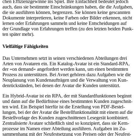
chen Effizienz­ge­winne ins Spiel. Ihre Ein­fach­heit be­deutet jedoch
auch, dass sie be­stimmte Ein­schrän­kun­gen haben, die die Auf­ga­ben,
die sie aus­füh­ren können, be­grenzen. Sie können keine ge­scann­ten
Do­ku­mente inter­pre­tieren, keine Farben oder Bilder er­ken­nen, nicht
lernen oder Er­fah­rungen sam­meln und keine Ent­schei­dungen auf
der Grund­lage von Er­fah­rungen tref­fen (zu den letzten beiden Punk­
ten später mehr).
Vielfältige Fähigkeiten
Das Unternehmen setzt in seinen verschie­de­nen Ab­tei­lungen drei
Arten von Ava­ta­ren ein. Ein Ka­ta­log-Ava­tar ist ein Stan­dard-RPA,
der »on demand« an­ge­for­dert werden kann, um einen be­stimm­ten
Pro­zess zu un­ter­stützen. Bei Avnet gehören dazu Auf­ga­ben wie die
Neu­pla­nung von Kun­den­auf­trä­gen und die Ver­wal­tung von Kun­
den­rück­ständen, bei denen der Ava­tar die Kun­den unter­stützt.
Ein Hybrid-Avatar ist ein RPA, der mit Stan­dard­funk­tio­nen be­ginnt
und dann auf die Be­dürf­nisse eines be­stim­mten Kunden zu­ge­schnit­
ten wird. Ein Bei­spiel hierfür ist die Er­stel­lung von PDF-Be­stel­
lungen, bei der der Avatar die Be­stell­funk­tio­na­lität mit einem auf die
Be­stell­vor­lage des Kunden zu­ge­schnit­te­nen Lese­ge­rät kom­biniert.
Zen­tra­li­sierte Ava­tare schließ­lich sind so kon­zipiert, dass sie Kern­
pro­zes­se im Namen einer Ab­tei­lung aus­führen. Auf­ga­ben im Zu­
sam­men­hang mit der Neu­fest­setzung von Prei­sen oder der Neu­fest­