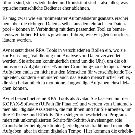
füh­ren sind, sich wie­de­rholen und kon­sis­tent sind – also al­les, was
ty­pi­sche mensch­li­che Be­die­ner eher ab­leh­nen.
Es mag zwar wie ein rudimen­tärer Au­to­ma­ti­sie­rungs­an­satz er­schei­
nen, aber die rich­ti­gen Daten – selbst aus dem ein­fachs­ten Daten­
pool – können in Ver­bin­dung mit dem pas­sen­den Tool zu be­mer­
kens­wert hohen Ef­fi­zienz­ge­winnen füh­ren, wie wir gleich noch er­
läu­tern werden.
Avnet setzt diese RPA-Tools in ver­schie­de­nen Rol­len ein, wo sie
zur Er­fas­sung, Vali­die­rung und Ana­lyse von Daten ver­wen­det
werden. Sie arbeiten konti­nu­ier­lich (rund um die Uhr), um die oft
müh­sa­men Auf­ga­ben des »Number Crunching« zu er­le­digen. Diese
Auf­ga­ben ent­lasten nicht nur den Men­schen für wert­schöp­fende Tä­
tig­kei­ten, sondern eli­mi­nie­ren auch das Risiko mensch­li­cher Fehler,
die sich be­kannt­lich in mono­tone, lang­wei­lige Auf­ga­ben ein­schlei­
chen können.
Avnet bezeichnet seine RPA-Tools als Avatar. Sie basieren auf der
KO­FAX-Soft­ware (UiPath für Finance) und werden vom Un­ter­neh­
men als »di­gita­le Assis­tenten, die mit Ihnen und für Sie ar­bei­ten, um
Ihre Effi­zienz und Effek­ti­vi­tät zu stei­gern« be­schrieben. Program­
miert mit un­komp­li­zierten Schritt-für-Schritt-An­wei­sungen (die
Grund­schüler be­folgen kön­nten), erle­di­gen sie tradi­tio­nell ma­nu­elle
Auf­ga­ben, aber in einem digi­ta­len Tem­po. Hier kommen die er­heb­li­