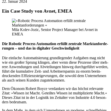
22. Januar 2024
Ein Case Study von Avnet, EMEA
Mila Kolev-Jozic, Senior Project Manager bei Avnet in
EMEA
Die Robotic Process Automation er­füllt zentrale Markt­an­for­de­
rungen – und das in digitaler Ge­schwin­dig­keit
Die einfache Automatisierung grundle­gender Auf­ga­ben mag nicht
wie ein großer Sprung klingen, aber wenn diese Pro­zesse über meh­
rere An­wen­dungen und Abvtei­lun­gen hin­weg durch­ge­führt wer­den,
führt die ku­mu­la­ti­ve Zeit- und Arbeits­er­spa­rnis zu enorm be­ein­
drucken­den Effizienz­stei­gevrungen, die sowohl dem Un­ter­neh­men
als auch seinen Kunden zu­gute­kom­men.
Dem Ökonom Robert Boyce ver­dan­ken wir das höchst re­le­vante
Zitat: »Wissen ist Macht. Ge­teil­tes Wissen ist mu­lt­ipli­zierte Macht.«
Dieses Zitat ist in der Lo­gis­tik im Zeit­alter von Indus­trie 4.0 be­son­
ders be­deut­sam.
In dem Maße, in dem sich Un­ter­neh­men an mo­derne, schnell­le­bige