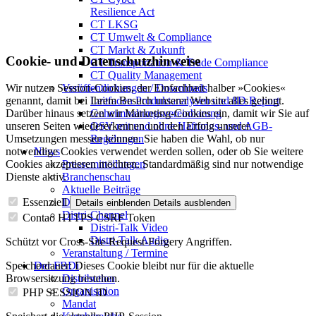
Resilience Act
CT LKSG
CT Umwelt & Compliance
CT Markt & Zukunft
Cookie- und Datenschutzhinweise
CT Transportation & Trade Compliance
CT Quality Management
Veröffentlichungen / Downloads
Wir nutzen Session-Cookies, der Einfachheit halber »Cookies«
Leitfaden Produktanalysen und 8D Report
genannt, damit bei Ihrem Besuch unserer Website alles gelingt.
Geheimhaltungsverein­barung
Darüber hinaus setzen wir Marketing-Cookies ein, damit wir Sie auf
QSV mit und ohne Haftungs- und AGB-
unseren Seiten wiedererkennen und den Erfolg unserer
Regelungen
Umsetzungen messen können. Sie haben die Wahl, ob nur
News
notwendige Cookies verwendet werden sollen, oder ob Sie weitere
Pressemitteilungen
Cookies akzeptieren möchten. Standardmäßig sind nur notwendige
Branchenschau
Dienste aktiv.
Aktuelle Beiträge
Dossier – 20 Jahre FBDi
Essenziell
Details einblenden
Details ausblenden
Distri-Channel
Contao HTTPS CSRF Token
Distri-Talk Video
Distri-Talk Audio
Schützt vor Cross-Site-Request-Forgery Angriffen.
Veranstaltung / Termine
Der FBDi
Speicherdauer:
Dieses Cookie bleibt nur für die aktuelle
Distribution
Browsersitzung bestehen.
Organisation
PHP SESSION ID
Mandat