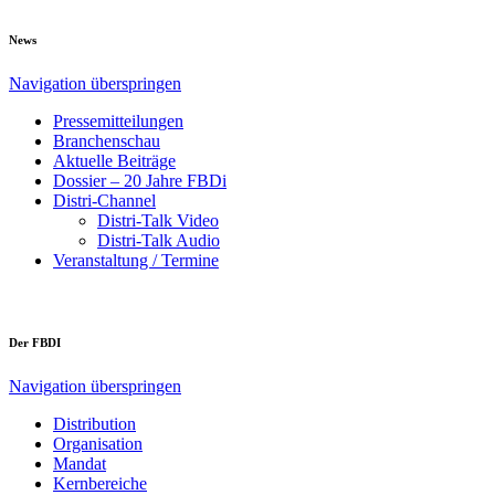
News
Navigation überspringen
Pressemitteilungen
Branchenschau
Aktuelle Beiträge
Dossier – 20 Jahre FBDi
Distri-Channel
Distri-Talk Video
Distri-Talk Audio
Veranstaltung / Termine
Der FBDI
Navigation überspringen
Distribution
Organisation
Mandat
Kernbereiche