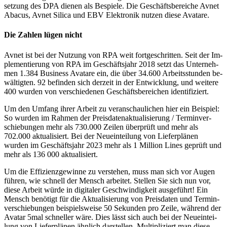
set­zung des DPA dienen als Be­spiele. Die Ge­schäfts­be­reiche Avnet
Abacus, Avnet Silica und EBV Elek­tro­nik nutzen diese Ava­tare.
Die Zahlen lügen nicht
Avnet ist bei der Nutzung von RPA weit fort­ge­schrit­ten. Seit der Im­
ple­men­tierung von RPA im Ge­schäfts­jahr 2018 setzt das Un­ter­neh­
men 1.384 Busi­ness Ava­tare ein, die über 34.600 Ar­beits­stun­den be­
wäl­tigten. 92 befinden sich derzeit in der Ent­wick­lung, und weitere
400 wurden von ver­schie­de­nen Ge­schäfts­be­rei­chen iden­tifiziert.
Um den Umfang ihrer Arbeit zu ver­an­schau­li­chen hier ein Beispiel:
So wurden im Rahmen der Preis­da­ten­ak­tu­a­li­sie­rung / Ter­min­ver­
schie­bungen mehr als 730.000 Zei­len über­prüft und mehr als
702.000 ak­tua­li­siert. Bei der Neu­ein­tei­lung von Lie­fer­plänen
wurden im Ge­schäfts­jahr 2023 mehr als 1 Million Lines ge­prüft und
mehr als 136 000 aktu­ali­siert.
Um die Effizienzgewinne zu verstehen, muss man sich vor Augen
führen, wie schnell der Mensch ar­beitet. Stellen Sie sich nun vor,
diese Arbeit würde in di­gi­taler Ge­schwin­dig­keit aus­ge­führt! Ein
Mensch be­nötigt für die Ak­tua­li­sierung von Preis­daten und Termin­
ver­schie­bungen bei­spiels­wei­se 50 Se­kun­den pro Zeile, wäh­rend der
Avatar 5mal schnel­ler wäre. Dies lässt sich auch bei der Neu­ein­tei­
lung von Liefer­plä­nen ähn­lich dar­stellen. Multi­pli­ziert man diese