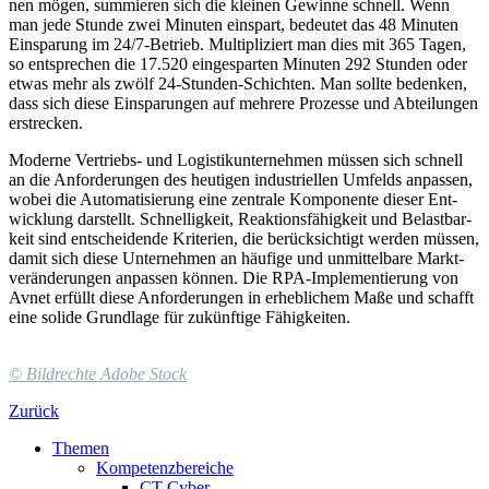
nen mögen, sum­mie­ren sich die kleinen Ge­winne schnell. Wenn
man jede Stunde zwei Mi­nuten ein­spart, bedeutet das 48 Minuten
Ein­sparung im 24/7-Be­trieb. Multi­pli­ziert man dies mit 365 Tagen,
so ent­spre­chen die 17.520 ein­ge­spar­ten Mi­nuten 292 Stun­den oder
etwas mehr als zwölf 24-Stun­den-Schich­ten. Man sollte be­den­ken,
dass sich diese Ein­spa­rungen auf meh­rere Pro­zes­se und Ab­tei­lungen
er­strecken.
Moderne Vertriebs- und Logistik­un­ter­neh­men müssen sich schnell
an die An­for­de­rungen des heu­tigen indus­triel­len Um­felds an­pas­sen,
wo­bei die Auto­ma­ti­sierung eine zen­trale Kom­po­nente die­ser Ent­
wick­lung darstellt. Schnel­lig­keit, Re­aktions­fähig­keit und Belast­bar­
keit sind ent­schei­dende Kri­te­rien, die berück­sich­tigt werden müssen,
damit sich diese Un­ter­neh­men an häu­fige und un­mittel­ba­re Markt­
ver­än­de­rungen an­pas­sen können. Die RPA-Im­ple­men­tie­rung von
Avnet erfüllt diese An­for­de­rungen in er­heb­li­chem Maße und schafft
eine so­lide Grund­lage für zu­künf­tige Fähig­keiten.
©
Bildrechte
Adobe Stock
Zurück
Themen
Kompetenzbereiche
CT Cyber