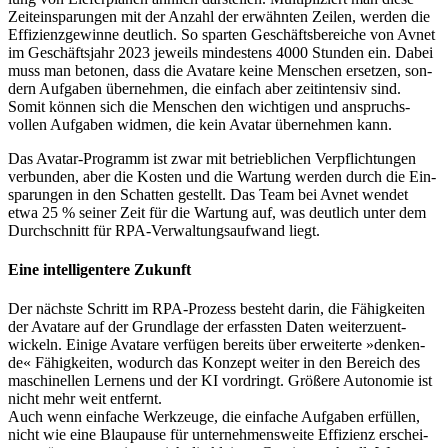
Zeit­ein­spa­rungen mit der An­zahl der er­wähn­ten Zei­len, werden die
Ef­fizienz­ge­win­ne deut­lich. So spar­ten Ge­schäfts­be­reiche von Avnet
im Ge­schäfts­jahr 2023 jeweils min­des­tens 4000 Stun­den ein. Dabei
muss man be­to­nen, dass die Ava­tare keine Men­schen er­set­zen, son­
dern Auf­ga­ben über­neh­men, die einfach aber zeit­in­ten­siv sind.
Somit kön­nen sich die Men­schen den wich­ti­gen und an­spruchs­
vollen Auf­ga­ben wid­men, die kein Avatar über­neh­men kann.
Das Avatar-Programm ist zwar mit betrieb­li­chen Ver­pflich­tun­gen
ver­bunden, aber die Kosten und die War­tung werden durch die Ein­
spa­rungen in den Schat­ten ge­stellt. Das Team bei Avnet wendet
etwa 25 % seiner Zeit für die War­tung auf, was deut­lich unter dem
Durch­schnitt für RPA-Ver­wal­tungs­auf­wand liegt.
Eine intelligentere Zukunft
Der nächste Schritt im RPA-Prozess besteht darin, die Fä­hig­keiten
der Ava­tare auf der Grund­lage der er­fass­ten Da­ten wei­ter­zu­ent­
wickeln. Einige Avatare ver­fü­gen bereits über er­wei­ter­te »den­ken­
de« Fä­hig­keiten, wo­durch das Konzept weiter in den Be­reich des
mas­chi­nellen Ler­nens und der KI vor­dringt. Grö­ßere Auto­no­mie ist
nicht mehr weit ent­fernt.
Auch wenn einfache Werkzeuge, die einfache Auf­gaben er­füllen,
nicht wie eine Blau­pause für unter­neh­mens­weite Effizienz er­schei­