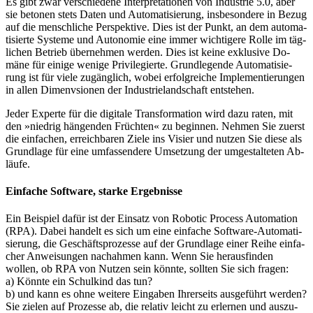
Es gibt zwar verschiedene In­ter­pre­ta­tio­nen von In­dus­trie 5.0, aber
sie be­tonen stets Daten und Auto­ma­ti­sier­ung, ins­be­son­dere in Bezug
auf die mensch­li­che Pers­pek­tive. Dies ist der Punkt, an dem auto­ma­
ti­sier­te Sys­teme und Auto­no­mie eine im­mer wicht­ige­re Rolle im täg­
li­chen Be­trieb über­neh­men werden. Dies ist keine ex­klu­sive Do­
mäne für ei­ni­ge we­nige Pri­vi­le­gierte. Grund­le­gende Au­to­ma­ti­sie­
rung ist für viele zu­gäng­lich, wobei er­folg­rei­che Im­ple­men­tie­rungen
in allen Di­menvsio­nen der In­dus­trie­land­schaft ent­stehen.
Jeder Experte für die digitale Trans­for­ma­tion wird dazu raten, mit
den »nie­drig hän­gen­den Früch­ten« zu be­gin­nen. Nehmen Sie zuerst
die ein­fa­chen, er­reich­ba­ren Ziele ins Visier und nutzen Sie diese als
Grund­lage für eine um­fas­sen­dere Um­set­zung der um­ge­stal­teten Ab­
läufe.
Einfache Software, starke Ergebnisse
Ein Beispiel dafür ist der Einsatz von Ro­bo­tic Pro­cess Auto­ma­tion
(RPA). Dabei han­delt es sich um eine ein­fache Soft­ware-Auto­ma­ti­
sie­rung, die Ge­schäfts­pro­zesse auf der Grund­lage einer Reihe ein­fa­
cher An­wei­sungen nach­ah­men kann. Wenn Sie he­raus­fin­den
wollen, ob RPA von Nut­zen sein könnte, sollten Sie sich fragen:
a) Könnte ein Schulkind das tun?
b) und kann es ohne weitere Ein­ga­ben Ihrer­seits aus­ge­führt werden?
Sie zielen auf Prozesse ab, die relativ leicht zu er­ler­nen und aus­zu­