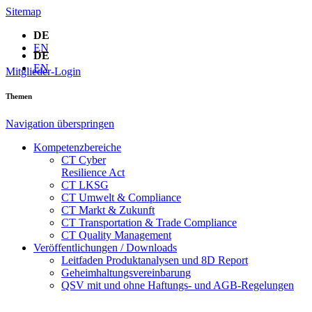
Sitemap
DE
EN
DE
EN
Mitglieder-Login
Themen
Navigation überspringen
Kompetenzbereiche
CT Cyber
Resilience Act
CT LKSG
CT Umwelt & Compliance
CT Markt & Zukunft
CT Transportation & Trade Compliance
CT Quality Management
Veröffentlichungen / Downloads
Leitfaden Produktanalysen und 8D Report
Geheimhaltungsverein­barung
QSV mit und ohne Haftungs- und AGB-Regelungen