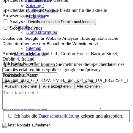
Kernbereiche
Speichert die aktuelle PHP-Session.
Satzung /
Speicherdauer:
Dieses Cookie bleibt nur für die aktuelle
Code of Conduct
Browsersitzung bestehen.
Mitglieder
Mitglied werden
Analyse
Details einblenden
Details ausblenden
Kontakt
Google Analytics
Kontaktformular
Impressum
Cookie von Google für Website-Analysen. Erzeugt statistische
Datenschutz
Daten darüber, wie der Besucher die Website nutzt.
Sitemap
Mitglieder-Login
Anbieter:
Google Ireland Ltd., Gordon House, Barrow Street,
Dublin 4, Ireland
Pflichtfeld
Name
*
Speicherdauer:
Hier können Sie mehr über die Speicherdauer des
Cookies erfahren https://policies.google.com/privacy.
Technischer Name:
Pflichtfeld
E-Mail
*
_ga,_gat_gtag_G_C32PZ1FV34,_gid,_gat_gtag_UA_88522501_1
Auswahl speichern
Alle akzeptieren
Alle ablehnen
Pflichtfeld
Ihre Nachricht
*
Impressum
Datenschutz
Impressum
Datenschutz
Ich habe die
Datenschutzerklärung
gelesen und akzeptiert.