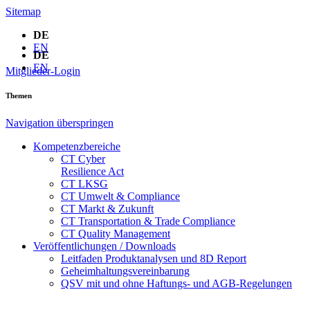
Sitemap
DE
EN
DE
EN
Mitglieder-Login
Themen
Navigation überspringen
Kompetenzbereiche
CT Cyber
Resilience Act
CT LKSG
CT Umwelt & Compliance
CT Markt & Zukunft
CT Transportation & Trade Compliance
CT Quality Management
Veröffentlichungen / Downloads
Leitfaden Produktanalysen und 8D Report
Geheimhaltungsverein­barung
QSV mit und ohne Haftungs- und AGB-Regelungen