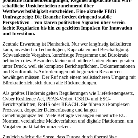
politische Rahmen­be­din­gungen, Regulierungsdichte und wirt­
schaft­liche Unsicherheiten zunehmend über
Wettbewerbsfähigkeit entscheiden. Eine aktuelle FBDi-
Umfrage zeigt: Die Branche fordert dringend stabile
Perspektiven – von klaren politischen Signalen über verein­
fachte Re­gu­larien bis hin zu gezielten Impulsen für Innovation
und Investition.
Zentrale Erwartung ist Planbarkeit. Nur wer langfristig kalkulieren
kann, investiert in Technologien, Kapazitäten und Beschäftigung.
Schwankende Vorgaben, kurzfristige Programme und Bürokratie
behindern dies. Besonders kleine und mittlere Unternehmen geraten
unter Druck, weil sie komplexe Berichtspflichten, Dokumentationen
und Konformitäts-Anforderungen mit begrenzten Ressourcen
bewältigen müssen. Der Ruf nach einem realistischeren Umgang mit
Bürokratie zieht sich durch alle Rückmeldungen.
Als größtes Hindernis gelten Regulierungen wie Lieferkettengesetz,
Cyber Resilience Act, PFAS-Verbot, CSRD- und ESG-
Berichtspflichten, RoHS oder REACH. Sie führen zu komplexen
Prozessen, doppelter Datenerfassung und langen
Genehmigungszeiten. Viele Befragte verlangen einheitliche EU-
Normen, vereinfachte Melde­ver­fahren und digitale Plattformen, um
Vorgaben praktikabler umzusetzen.
Zugleich wächst die Sorge, dass Europa durch übermäßige