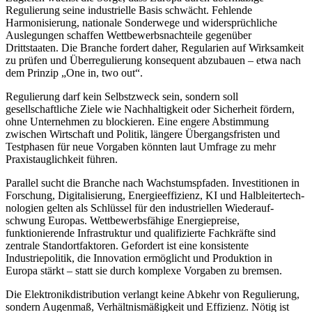
Regulierung seine industrielle Basis schwächt. Fehlende
Harmonisierung, nationale Sonderwege und widersprüchliche
Auslegungen schaffen Wett­be­werbs­nach­teile gegenüber
Drittstaaten. Die Branche fordert daher, Regularien auf Wirksamkeit
zu prüfen und Überregulierung konsequent abzubauen – etwa nach
dem Prinzip „One in, two out“.
Regulierung darf kein Selbstzweck sein, sondern soll
gesellschaftliche Ziele wie Nachhaltigkeit oder Sicherheit fördern,
ohne Unternehmen zu blockieren. Eine engere Abstimmung
zwischen Wirtschaft und Politik, längere Übergangsfristen und
Testphasen für neue Vorgaben könnten laut Umfrage zu mehr
Praxistauglichkeit führen.
Parallel sucht die Branche nach Wachs­tums­pfaden. Investitionen in
Forschung, Digita­li­sie­rung, Energie­effi­zienz, KI und Halb­leiter­tech­
no­logien gelten als Schlüssel für den in­dus­triel­len Wieder­auf­
schwung Europas. Wett­be­werbs­fähige Ener­gie­preise,
funktionierende In­frastruktur und qualifizierte Fachkräfte sind
zentrale Standortfaktoren. Gefordert ist eine konsistente
Industriepolitik, die Innovation ermöglicht und Produktion in
Europa stärkt – statt sie durch komplexe Vorgaben zu bremsen.
Die Elektronikdistribution verlangt keine Abkehr von Regulierung,
sondern Augenmaß, Verhältnismäßigkeit und Effizienz. Nötig ist