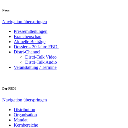
News
Navigation überspringen
Pressemitteilungen
Branchenschau
Aktuelle Beiträge
Dossier – 20 Jahre FBDi
Distri-Channel
Distri-Talk Video
Distri-Talk Audio
Veranstaltung / Termine
Der FBDI
Navigation überspringen
Distribution
Organisation
Mandat
Kernbereiche