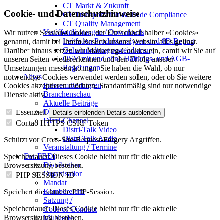
CT Markt & Zukunft
Cookie- und Datenschutzhinweise
CT Transportation & Trade Compliance
CT Quality Management
Veröffentlichungen / Downloads
Wir nutzen Session-Cookies, der Einfachheit halber »Cookies«
Leitfaden Produktanalysen und 8D Report
genannt, damit bei Ihrem Besuch unserer Website alles gelingt.
Geheimhaltungsverein­barung
Darüber hinaus setzen wir Marketing-Cookies ein, damit wir Sie auf
QSV mit und ohne Haftungs- und AGB-
unseren Seiten wiedererkennen und den Erfolg unserer
Regelungen
Umsetzungen messen können. Sie haben die Wahl, ob nur
News
notwendige Cookies verwendet werden sollen, oder ob Sie weitere
Pressemitteilungen
Cookies akzeptieren möchten. Standardmäßig sind nur notwendige
Branchenschau
Dienste aktiv.
Aktuelle Beiträge
Dossier – 20 Jahre FBDi
Essenziell
Details einblenden
Details ausblenden
Distri-Channel
Contao HTTPS CSRF Token
Distri-Talk Video
Distri-Talk Audio
Schützt vor Cross-Site-Request-Forgery Angriffen.
Veranstaltung / Termine
Der FBDi
Speicherdauer:
Dieses Cookie bleibt nur für die aktuelle
Distribution
Browsersitzung bestehen.
Organisation
PHP SESSION ID
Mandat
Kernbereiche
Speichert die aktuelle PHP-Session.
Satzung /
Speicherdauer:
Dieses Cookie bleibt nur für die aktuelle
Code of Conduct
Browsersitzung bestehen.
Mitglieder