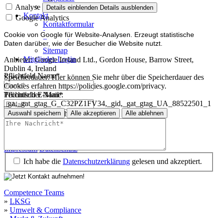
Mitglied werden
Analyse
Details einblenden
Details ausblenden
Kontakt
Google Analytics
Kontaktformular
Impressum
Cookie von Google für Website-Analysen. Erzeugt statistische
Datenschutz
Daten darüber, wie der Besucher die Website nutzt.
Sitemap
Mitglieder-Login
Anbieter:
Google Ireland Ltd., Gordon House, Barrow Street,
Dublin 4, Ireland
Pflichtfeld
Name
*
Speicherdauer:
Hier können Sie mehr über die Speicherdauer des
Cookies erfahren https://policies.google.com/privacy.
Technischer Name:
Pflichtfeld
E-Mail
*
_ga,_gat_gtag_G_C32PZ1FV34,_gid,_gat_gtag_UA_88522501_1
Auswahl speichern
Alle akzeptieren
Alle ablehnen
Pflichtfeld
Ihre Nachricht
*
Impressum
Datenschutz
Impressum
Datenschutz
Ich habe die
Datenschutzerklärung
gelesen und akzeptiert.
Competence Teams
»
LKSG
»
Umwelt & Compliance