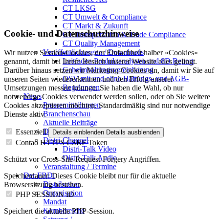
CT LKSG
CT Umwelt & Compliance
CT Markt & Zukunft
Cookie- und Datenschutzhinweise
CT Transportation & Trade Compliance
CT Quality Management
Veröffentlichungen / Downloads
Wir nutzen Session-Cookies, der Einfachheit halber »Cookies«
Leitfaden Produktanalysen und 8D Report
genannt, damit bei Ihrem Besuch unserer Website alles gelingt.
Geheimhaltungsverein­barung
Darüber hinaus setzen wir Marketing-Cookies ein, damit wir Sie auf
QSV mit und ohne Haftungs- und AGB-
unseren Seiten wiedererkennen und den Erfolg unserer
Regelungen
Umsetzungen messen können. Sie haben die Wahl, ob nur
News
notwendige Cookies verwendet werden sollen, oder ob Sie weitere
Pressemitteilungen
Cookies akzeptieren möchten. Standardmäßig sind nur notwendige
Branchenschau
Dienste aktiv.
Aktuelle Beiträge
Dossier – 20 Jahre FBDi
Essenziell
Details einblenden
Details ausblenden
Distri-Channel
Contao HTTPS CSRF Token
Distri-Talk Video
Distri-Talk Audio
Schützt vor Cross-Site-Request-Forgery Angriffen.
Veranstaltung / Termine
Der FBDi
Speicherdauer:
Dieses Cookie bleibt nur für die aktuelle
Distribution
Browsersitzung bestehen.
Organisation
PHP SESSION ID
Mandat
Kernbereiche
Speichert die aktuelle PHP-Session.