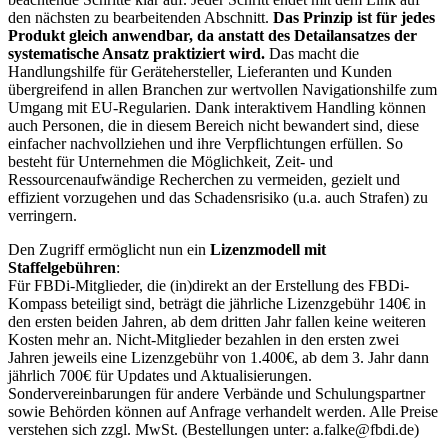
den nächsten zu bearbeitenden Abschnitt.
Das Prinzip ist für jedes
Produkt gleich anwendbar, da anstatt des Detailansatzes der
systema­ti­sche Ansatz praktiziert wird.
Das macht die
Handlungshilfe für Gerätehersteller, Lieferanten und Kunden
übergreifend in allen Branchen zur wertvollen Navigationshil­fe zum
Umgang mit EU-Regularien. Dank interaktivem Handling können
auch Perso­nen, die in diesem Bereich nicht bewandert sind, diese
einfacher nachvollziehen und ihre Verpflichtungen erfüllen. So
besteht für Unternehmen die Möglichkeit, Zeit- und
Ressourcenaufwändige Recherchen zu vermeiden, gezielt und
effizient vorzugehen und das Schadensrisiko (u.a. auch Strafen) zu
verringern.
Den Zugriff ermöglicht nun ein
Lizenzmodell mit
Staffelgebühren
:
Für FBDi-Mitglieder, die (in)direkt an der Erstellung des FBDi-
Kompass beteiligt sind, beträgt die jährliche Lizenzgebühr 140€ in
den ersten beiden Jahren, ab dem dritten Jahr fallen keine weiteren
Kosten mehr an. Nicht-Mitglieder bezahlen in den ersten zwei
Jahren jeweils eine Lizenzgebühr von 1.400€, ab dem 3. Jahr dann
jährlich 700€ für Updates und Aktualisierungen.
Sondervereinbarungen für andere Verbände und Schulungspartner
sowie Behörden können auf Anfrage verhandelt werden. Alle Preise
verstehen sich zzgl. MwSt. (Bestellungen unter: a.falke@fbdi.de)