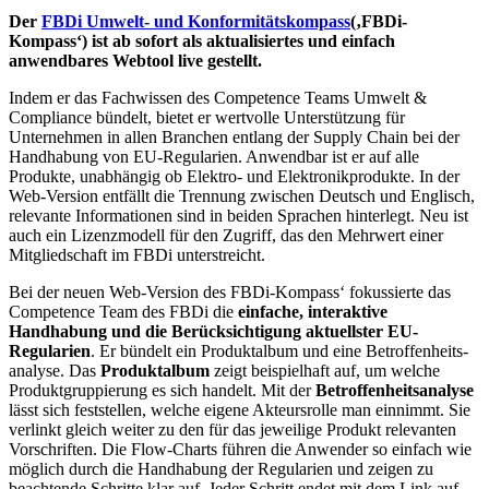
Der
FBDi Umwelt- und Konformitätskompass
(‚FBDi-
Kompass‘) ist ab sofort als aktualisiertes und einfach
anwendbares Webtool live gestellt.
Indem er das Fachwissen des Competence Teams Umwelt &
Compliance bündelt, bietet er wertvolle Unterstützung für
Unternehmen in allen Branchen entlang der Supply Chain bei der
Handhabung von EU-Regularien. Anwendbar ist er auf alle
Produkte, unabhängig ob Elektro- und Elektronikprodukte. In der
Web-Version entfällt die Trennung zwischen Deutsch und Englisch,
relevante Informationen sind in beiden Sprachen hinterlegt. Neu ist
auch ein Lizenzmodell für den Zugriff, das den Mehrwert einer
Mitgliedschaft im FBDi unterstreicht.
Bei der neuen Web-Version des FBDi-Kompass‘ fokussierte das
Competence Team des FBDi die
einfache, interaktive
Handhabung und die Berücksichtigung aktuellster EU-
Regularien
. Er bündelt ein Produktalbum und eine Betroffenheits­
analyse. Das
Produktalbum
zeigt beispielhaft auf, um welche
Produktgruppierung es sich handelt. Mit der
Betroffenheitsanalyse
lässt sich feststellen, welche eigene Akteursrolle man einnimmt. Sie
verlinkt gleich weiter zu den für das jeweilige Produkt relevanten
Vorschriften. Die Flow-Charts führen die Anwender so einfach wie
möglich durch die Handhabung der Regularien und zeigen zu
beachtende Schritte klar auf. Jeder Schritt endet mit dem Link auf