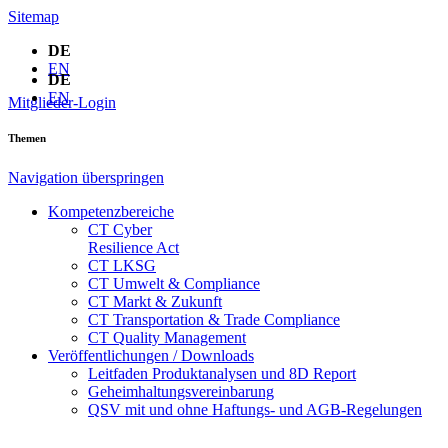
Sitemap
DE
EN
DE
EN
Mitglieder-Login
Themen
Navigation überspringen
Kompetenzbereiche
CT Cyber
Resilience Act
CT LKSG
CT Umwelt & Compliance
CT Markt & Zukunft
CT Transportation & Trade Compliance
CT Quality Management
Veröffentlichungen / Downloads
Leitfaden Produktanalysen und 8D Report
Geheimhaltungsverein­barung
QSV mit und ohne Haftungs- und AGB-Regelungen