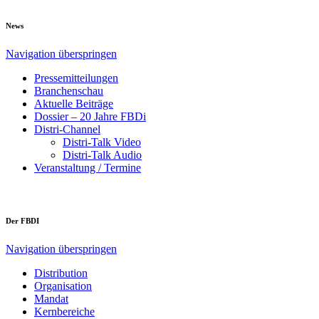
News
Navigation überspringen
Pressemitteilungen
Branchenschau
Aktuelle Beiträge
Dossier – 20 Jahre FBDi
Distri-Channel
Distri-Talk Video
Distri-Talk Audio
Veranstaltung / Termine
Der FBDI
Navigation überspringen
Distribution
Organisation
Mandat
Kernbereiche