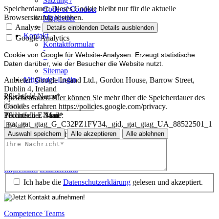
Satzung /
Speicherdauer:
Dieses Cookie bleibt nur für die aktuelle
Code of Conduct
Browsersitzung bestehen.
Mitglieder
Mitglied werden
Analyse
Details einblenden
Details ausblenden
Kontakt
Google Analytics
Kontaktformular
Impressum
Cookie von Google für Website-Analysen. Erzeugt statistische
Datenschutz
Daten darüber, wie der Besucher die Website nutzt.
Sitemap
Mitglieder-Login
Anbieter:
Google Ireland Ltd., Gordon House, Barrow Street,
Dublin 4, Ireland
Pflichtfeld
Name
*
Speicherdauer:
Hier können Sie mehr über die Speicherdauer des
Cookies erfahren https://policies.google.com/privacy.
Technischer Name:
Pflichtfeld
E-Mail
*
_ga,_gat_gtag_G_C32PZ1FV34,_gid,_gat_gtag_UA_88522501_1
Auswahl speichern
Alle akzeptieren
Alle ablehnen
Pflichtfeld
Ihre Nachricht
*
Impressum
Datenschutz
Impressum
Datenschutz
Ich habe die
Datenschutzerklärung
gelesen und akzeptiert.
Competence Teams