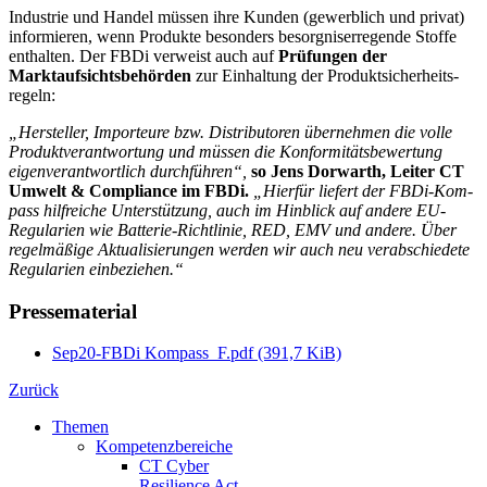
Industrie und Handel müssen ihre Kunden (gewerblich und privat)
informieren, wenn Produkte besonders besorgniserregende Stoffe
enthalten. Der FBDi verweist auch auf
Prüfungen der
Marktaufsichtsbehörden
zur Einhaltung der Produktsicherheits­
regeln:
„Hersteller, Importeure bzw. Distributoren übernehmen die volle
Produktverantwortung und müssen die Konformitätsbewertung
eigenverantwortlich durchführen“,
so Jens Dorwarth, Leiter CT
Umwelt & Compliance im FBDi.
„Hierfür liefert der FBDi-Kom­
pass hilfreiche Unterstützung, auch im Hinblick auf andere EU-
Regularien wie Batterie-Richtlinie, RED, EMV und andere. Über
regelmäßige Aktualisierungen werden wir auch neu verabschiedete
Regularien einbeziehen.“
Pressematerial
Sep20-FBDi Kompass_F.pdf
(391,7 KiB)
Zurück
Themen
Kompetenzbereiche
CT Cyber
Resilience Act