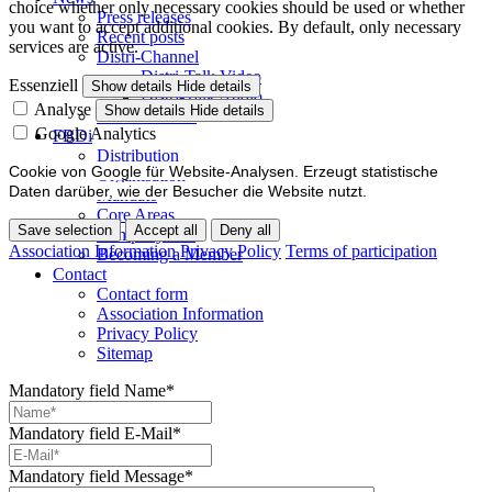
choice whether only necessary cookies should be used or whether
Press releases
you want to accept additional cookies. By default, only necessary
Recent posts
services are active.
Distri-Channel
Distri-Talk Video
Essenziell
Show details
Hide details
Distri-Talk Audio
Analyse
Show details
Hide details
Events / Dates
Google Analytics
FBDi
Distribution
Cookie von Google für Website-Analysen. Erzeugt statistische
Organisation
Daten darüber, wie der Besucher die Website nutzt.
Mandate
Core Areas
Save selection
Accept all
Deny all
Company lists
Association Information
Privacy Policy
Terms of participation
Becoming a Member
Contact
Contact form
Association Information
Privacy Policy
Sitemap
Mandatory field
Name
*
Mandatory field
E-Mail
*
Mandatory field
Message
*