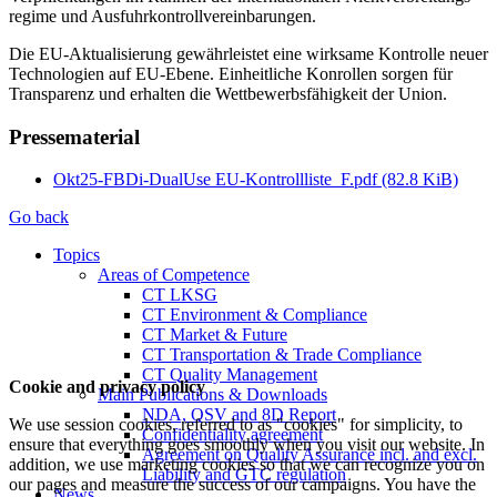
regime und Aus­fuhr­kontroll­ver­ein­barungen.
Die EU-Aktualisierung ge­währ­leistet eine wirksame Kontrolle neuer
Tech­no­logien auf EU-Ebene. Ein­heitliche Kon­rollen sorgen für
Trans­parenz und erhalten die Wett­bewerbs­fähigkeit der Union.
Pressematerial
Okt25-FBDi-DualUse EU-Kontrollliste_F.pdf
(82.8 KiB)
Go back
Topics
Areas of Competence
CT LKSG
CT Environment & Compliance
CT Market & Future
CT Transportation & Trade Compliance
CT Quality Management
Cookie and privacy policy
Main Publications & Downloads
NDA, QSV and 8D Report
We use session cookies, referred to as "cookies" for simplicity, to
Confidentiality agreement
ensure that everything goes smoothly when you visit our website. In
Agreement on Quality Assurance incl. and excl.
addition, we use marketing cookies so that we can recognize you on
Liability and GTC regulation
our pages and measure the success of our campaigns. You have the
News