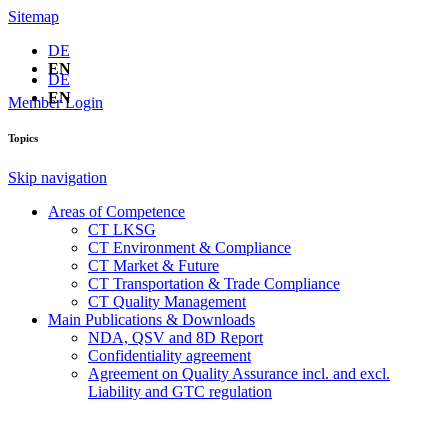
Sitemap
DE
EN
DE
EN
Member Login
Topics
Skip navigation
Areas of Competence
CT LKSG
CT Environment & Compliance
CT Market & Future
CT Transportation & Trade Compliance
CT Quality Management
Main Publications & Downloads
NDA, QSV and 8D Report
Confidentiality agreement
Agreement on Quality Assurance incl. and excl.
Liability and GTC regulation