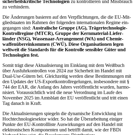
sicherheitskritische Tech­no­lo­gien
zu kon­trol­lieren und Miss­brauch
zu ver­hindern.
Die Än­de­rungen basieren auf den Ver­pflich­tun­gen, die die EU-Mit­
glied­staaten im Rahmen der fol­gen­den inter­na­tio­nalen Regime ein­
ge­gangen sind:
Australische Gruppe (AG), Träger­tech­no­logie-
Kontroll­regime (MTCR), Gruppe der Kern­ma­terial-Liefer­
länder (NSG), Wassenaar-Arrange­ment (WA) und Chemie­
waffen­über­ein­kommen (CWÜ). Diese Orga­ni­sa­tionen legen
welt­weit die Standards für die Kon­trolle sen­sibler Güter und
Tech­no­logien fest.
Somit trägt diese Aktu­a­lisierung im Einklang mit dem Weiß­buch
über Aus­fuhr­kon­trollen von 2024 zur Sicherheit im Handel mit
Dual-Use-Gütern bei. Gleich­zeitig werden diese Be­stim­mungen mit
den Updates der US-Export­kon­troll­re­ge­lungen, ins­be­son­dere mit §
744 der EAR, die Anfang des Jahres ver­öffent­licht wurden, har­mo­
nisiert. Voraus­sicht­lich wird die neue Ver­ord­nung im Laufe des
November 2025 im Amtsblatt der EU ver­öffent­licht und tritt einen
Tag danach in Kraft.
Die Aktualisierungen spiegeln die dynamische Entwicklung im
Hochtechnologiesektor wider. So hat die Überarbeitung einiger
Punkte der EU-Kontrollliste Auswirkungen auf den Handel mit
elektronischen Komponenten und betrifft damit, wie der FBDi