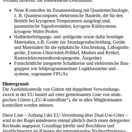
Verband hinweist, die Bauelemente-Distribution:
Neue Kontrollen im Zusammenhang mit Quanten­tech­nologie,
z. B. Quanten­com­puter, elektronische Bauteile, die für den
Betrieb bei kryogenen Tem­pe­ra­turen ausgelegt sind,
parametrische Signal­ver­stär­ker, kryo­gene Kühl­sys­teme,
kryogene Wafer-Prober.
Halbleiterfertigungs- und -prüfgeräte sowie dafür benötigte
Materialien, z.B. Geräte zur Atom­lagen­ab­scheidung, Geräte
und Ma­te­ria­lien für die epi­tak­tische Ab­scheidung, Litho­grafie­
geräte, Extrem-Ultra­violett-Pellikel, Masken und Retikel,
Raster­elektro­nen­mikros­kopie­geräte, Ätz­geräte)
Fortschrittliche integrierte Schalt­kreise und elektronische Bau­
gruppen wie feld­prog­ram­mier­bare Logik­bau­steine und -
systeme, so­ge­nannte FPGAs.
Hintergrund:
Die Ausfuhrkontrolle von Gütern mit dop­pelt­em Ver­wen­dungs­
zweck in der EU basiert auf einer ge­mein­samen Liste von strate­
gischen Gütern („EU-Kontrollliste“), die in allen Mit­glied­staaten
kon­trol­liert werden müssen.
Diese Liste – Anhang I der EU-Verordnung über Dual-Use-Güter –
wird in der Regel mindestens einmal jährlich durch einen dele­gierten
Rechts­akt an­ge­passt. Grundlage hierfür sind Beschlüsse und
Verpflichtungen im Rahmen der internationalen Nicht­ver­brei­tungs­