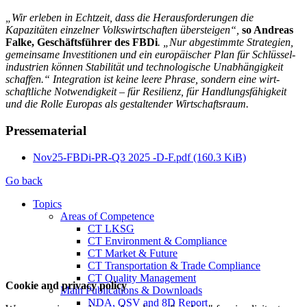
„Wir erleben in Echtzeit, dass die Heraus­for­de­rungen die
Kapazitäten einzelner Volks­wirt­schaf­ten über­steigen“,
so Andreas
Falke, Ge­schäfts­führer des FBDi
. „Nur abgestimmte Strategien,
gemein­same In­ves­ti­tionen und ein europäischer Plan für Schlüssel­
in­dus­trien können Stabilität und technologische Unabhängigkeit
schaffen.“ Integration ist keine leere Phrase, sondern eine wirt­
schaft­liche Notwendigkeit – für Resilienz, für Han­dlungs­fähigkeit
und die Rolle Europas als gestaltender Wirtschaftsraum.
Pressematerial
Nov25-FBDi-PR-Q3 2025 -D-F.pdf
(160.3 KiB)
Go back
Topics
Areas of Competence
CT LKSG
CT Environment & Compliance
CT Market & Future
CT Transportation & Trade Compliance
CT Quality Management
Cookie and privacy policy
Main Publications & Downloads
NDA, QSV and 8D Report