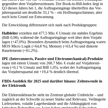
ge­gen­über dem Vor­jahres­zeit­raum. Der Book-to-Bill-Index liegt in
Q3 diesen Jahres bei 1, die Auf­trags­ein­gänge übertreffen das Vor­
jahres­quartal um deutliche 33,1 % – ein Hoffnungsschimmer, aber
noch kein Grund zur Entwarnung.
Die Entwicklung differenziert sich stark nach Pro­dukt­gruppen:
Halbleiter
erzielten mit 477,5 Mio. € Umsatz ein stabiles Ergebnis
(BtB 0,98), während die Auf­trags­ein­gänge weit über dem Vorj­ahr
lagen (+47,0%). Besonders dynamisch beim Auf­trags­ein­gang waren
MOS Micro Logik (+64,8 %), Memory (+63,4 %) und diskrete
Bauelemente (+61,2%).
IPE (
Interconnects, Passive und Electro­mecha­nical)
-Produkte
lagen mit einem Umsatz von 268,7 Mio. € exakt auf Vor­jahres­ni­
veau (+0,1 % Umsatz und BtB 1,05), wobei der Auf­trags­ein­gang
das Vorjahresquartal mit +19,4 % deutlich übertraf.
FBDi-Ausblick für 2025 und darüber hinaus: Zeitenwende in
der Elektronik
Die Elektronikbranche steht im Zentrum globaler Umbrüche – und
zugleich an der Schwelle zu neuer Stärke und Relevanz. Verlängerte
Lieferzeiten, volatile Lager­be­stände und die Ab­hän­gig­keit von
kritischen Rohstoffen aus Asien haben strukturelle Schwächen