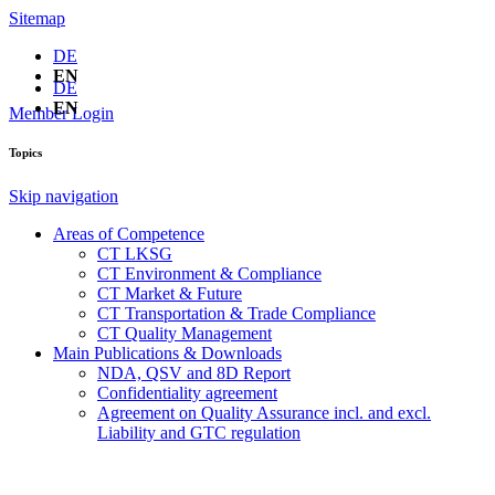
Sitemap
DE
EN
DE
EN
Member Login
Topics
Skip navigation
Areas of Competence
CT LKSG
CT Environment & Compliance
CT Market & Future
CT Transportation & Trade Compliance
CT Quality Management
Main Publications & Downloads
NDA, QSV and 8D Report
Confidentiality agreement
Agreement on Quality Assurance incl. and excl.
Liability and GTC regulation