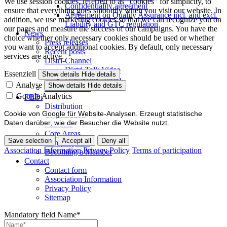
We use session cookies, referred to as "cookies" for simplicity, to
Confidentiality agreement
ensure that everything goes smoothly when you visit our website. In
Agreement on Quality Assurance incl. and excl.
addition, we use marketing cookies so that we can recognize you on
Liability and GTC regulation
our pages and measure the success of our campaigns. You have the
News
choice whether only necessary cookies should be used or whether
Press releases
you want to accept additional cookies. By default, only necessary
Recent posts
services are active.
Distri-Channel
Distri-Talk Video
Essenziell
Show details
Hide details
Distri-Talk Audio
Analyse
Show details
Hide details
Events / Dates
Google Analytics
FBDi
Distribution
Cookie von Google für Website-Analysen. Erzeugt statistische
Organisation
Daten darüber, wie der Besucher die Website nutzt.
Mandate
Core Areas
Save selection
Accept all
Deny all
Company lists
Association Information
Privacy Policy
Terms of participation
Becoming a Member
Contact
Contact form
Association Information
Privacy Policy
Sitemap
Mandatory field
Name
*