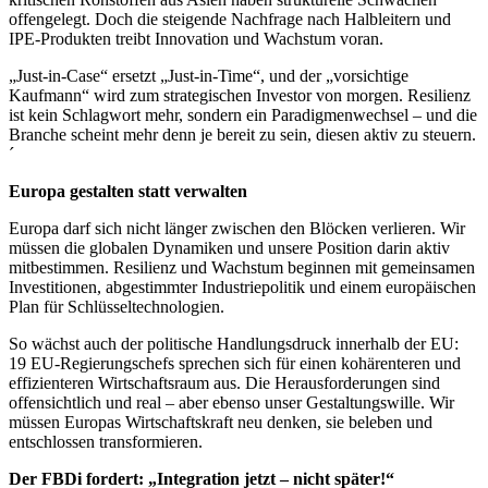
offengelegt. Doch die steigende Nachfrage nach Halbleitern und
IPE-Produkten treibt Innovation und Wachstum voran.
„Just-in-Case“ ersetzt „Just-in-Time“, und der „vorsichtige
Kaufmann“ wird zum strate­gi­schen Investor von morgen. Resilienz
ist kein Schlagwort mehr, sondern ein Para­dig­men­wechsel – und die
Branche scheint mehr denn je bereit zu sein, diesen aktiv zu steuern.
´
Europa gestalten statt verwalten
Europa darf sich nicht länger zwischen den Blöcken verlieren. Wir
müssen die globalen Dynamiken und unsere Position darin aktiv
mitbestimmen. Resilienz und Wachstum beginnen mit gemeinsamen
Investitionen, abgestimmter In­dus­trie­politik und einem europäischen
Plan für Schlüssel­tech­no­logien.
So wächst auch der politische Handlungsdruck innerhalb der EU:
19 EU-Regierungschefs sprechen sich für einen ko­hä­ren­teren und
effizienteren Wirtschaftsraum aus. Die Herausforderungen sind
offensichtlich und real – aber ebenso unser Ge­stal­tungs­wille. Wir
müssen Europas Wirt­schafts­kraft neu denken, sie beleben und
entschlossen transformieren.
Der FBDi fordert: „Integration jetzt – nicht später!“