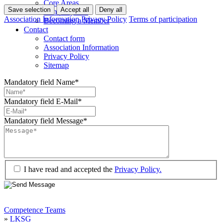
Core Areas
Save selection
Accept all
Deny all
Company lists
Association Information
Privacy Policy
Terms of participation
Becoming a Member
Contact
Contact form
Association Information
Privacy Policy
Sitemap
Mandatory field
Name
*
Mandatory field
E-Mail
*
Mandatory field
Message
*
I have read and accepted the
Privacy Policy.
Competence Teams
»
LKSG