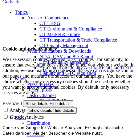
Go back
Topics
Areas of Competence
CT LKSG
CT Environment & Compliance
CT Market & Future
CT Transportation & Trade Compliance
CT Quality Management
Cookie and privacy policy
Main Publications & Downloads
NDA, QSV and 8D Report
We use session cookies, referred to as "cookies" for simplicity, to
Confidentiality agreement
ensure that everything goes smoothly when you visit our website. In
Agreement on Quality Assurance incl. and excl.
addition, we use marketing cookies so that we can recognize you on
Liability and GTC regulation
our pages and measure the success of our campaigns. You have the
News
choice whether only necessary cookies should be used or whether
Press releases
you want to accept additional cookies. By default, only necessary
Recent posts
services are active.
Distri-Channel
Distri-Talk Video
Essenziell
Show details
Hide details
Distri-Talk Audio
Analyse
Show details
Hide details
Events / Dates
Google Analytics
FBDi
Distribution
Cookie von Google für Website-Analysen. Erzeugt statistische
Organisation
Daten darüber, wie der Besucher die Website nutzt.
Mandate