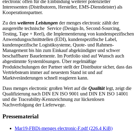
electronic offen für die Einbindung weiterer potenzieller
Interessenten (Distributoren, Hersteller, EMS-Dienstleister) als
Kooperationspartner.
Zu den
weiteren Leistungen
der menges electronic zählt der
ausgereifte technische Service (Design-In, Second-Sourcing,
Testing, Tape + Reel), die Implementierung von kundenspezifischen
Anwendungsschnittstellen (EDI), kundenspezifische Label,
kundenspezifische Logistiksysteme, Quote- und Rahmen-
Management bis hin zum Einkauf abgekündigter und schwer
beschaffbarer Bauelemente. Im Portfolio sind auf Wunsch auch
abgestimmte Systemlösungen. Über regelmäßige
Produktschulungen der Partner stellt der Distributor sicher, dass das
Vertriebsteam immer auf neuestem Stand ist und auf
Marktveränderungen schnell reagieren kann.
Dass menges electronic großen Wert auf die
Qualität
legt, zeigt die
Qualifizierung nach DIN EN ISO 9001 und DIN EN ISO 14001
und die Traceability-Kennzeichnung zur lückenlosen
Nachverfolgung der Lieferwege.
Pressematerial
Mar19-FBDi-menges electronic-F.pdf
(226.4 KiB)