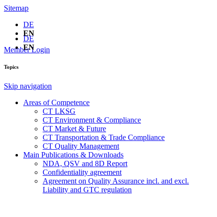
Sitemap
DE
EN
DE
EN
Member Login
Topics
Skip navigation
Areas of Competence
CT LKSG
CT Environment & Compliance
CT Market & Future
CT Transportation & Trade Compliance
CT Quality Management
Main Publications & Downloads
NDA, QSV and 8D Report
Confidentiality agreement
Agreement on Quality Assurance incl. and excl.
Liability and GTC regulation