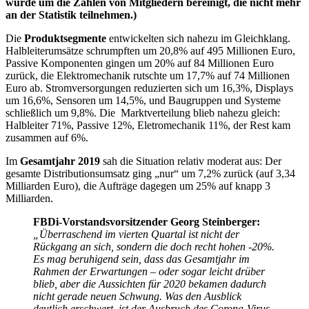
wurde um die Zahlen von Mitgliedern bereinigt, die nicht mehr
an der Statistik teilnehmen.)
Die
Produktsegmente
entwickelten sich nahezu im Gleichklang.
Halbleiterumsätze schrumpften um 20,8% auf 495 Millionen Euro,
Passive Komponenten gingen um 20% auf 84 Millionen Euro
zurück, die Elektromechanik rutschte um 17,7% auf 74 Millionen
Euro ab. Stromversorgungen reduzierten sich um 16,3%, Displays
um 16,6%, Sensoren um 14,5%, und Baugruppen und Systeme
schließlich um 9,8%. Die Marktverteilung blieb nahezu gleich:
Halbleiter 71%, Passive 12%, Eletromechanik 11%, der Rest kam
zusammen auf 6%.
Im
Gesamtjahr 2019
sah die Situation relativ moderat aus: Der
gesamte Distributionsumsatz ging „nur“ um 7,2% zurück (auf 3,34
Milliarden Euro), die Aufträge dagegen um 25% auf knapp 3
Milliarden.
FBDi-Vorstandsvorsitzender Georg Steinberger:
„Überraschend im vierten Quartal ist nicht der
Rückgang an sich, sondern die doch recht hohen -20%.
Es mag beruhigend sein, dass das Gesamtjahr im
Rahmen der Erwartungen – oder sogar leicht drüber
blieb, aber die Aussichten für 2020 bekamen dadurch
nicht gerade neuen Schwung. Was den Ausblick
deutlich erschwert, ist der Ausbruch des Corona-Virus