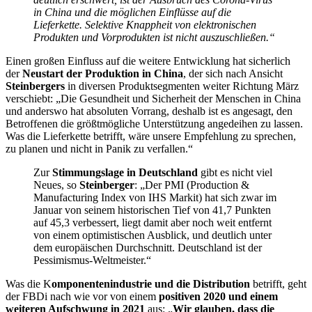
in China und die möglichen Einflüsse auf die
Lieferkette. Selektive Knappheit von elektronischen
Produkten und Vorprodukten ist nicht auszuschließen.“
Einen großen Einfluss auf die weitere Entwicklung hat sicherlich
der
Neustart der Produktion in China
, der sich nach Ansicht
Steinbergers
in diversen Produktsegmenten weiter Richtung März
verschiebt: „Die Gesundheit und Sicherheit der Menschen in China
und anderswo hat absoluten Vorrang, deshalb ist es angesagt, den
Betroffenen die größtmögliche Unterstützung angedeihen zu lassen.
Was die Lieferkette betrifft, wäre unsere Empfehlung zu sprechen,
zu planen und nicht in Panik zu verfallen.“
Zur
Stimmungslage in Deutschland
gibt es nicht viel
Neues, so
Steinberger
: „Der PMI (Production &
Manufacturing Index von IHS Markit) hat sich zwar im
Januar von seinem historischen Tief von 41,7 Punkten
auf 45,3 verbessert, liegt damit aber noch weit entfernt
von einem optimistischen Ausblick, und deutlich unter
dem europäischen Durchschnitt. Deutschland ist der
Pessimismus-Weltmeister.“
Was die K
omponentenindustrie und die Distribution
betrifft, geht
der FBDi nach wie vor von einem
p
ositiven 2020 und einem
weiteren Aufschwung in 2021
aus: „
Wir glauben, dass die