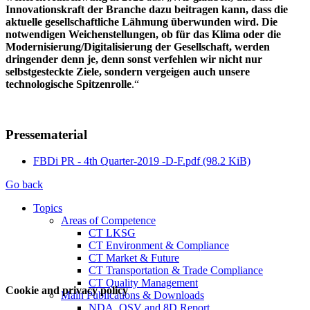
Innovationskraft der Branche dazu beitragen kann, dass die
aktuelle gesellschaftliche Lähmung überwunden wird. Die
notwendigen Weichenstellungen, ob für das Klima oder die
Modernisierung/Digitalisierung der Gesellschaft, werden
dringender denn je, denn sonst verfehlen wir nicht nur
selbstgesteckte Ziele, sondern vergeigen auch unsere
technologische Spitzenrolle
.“
Pressematerial
FBDi PR - 4th Quarter-2019 -D-F.pdf
(98.2 KiB)
Go back
Topics
Areas of Competence
CT LKSG
CT Environment & Compliance
CT Market & Future
CT Transportation & Trade Compliance
CT Quality Management
Cookie and privacy policy
Main Publications & Downloads
NDA, QSV and 8D Report