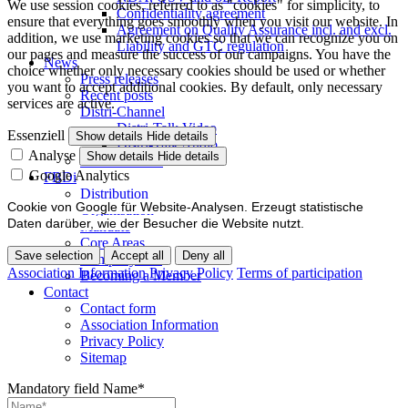
We use session cookies, referred to as "cookies" for simplicity, to
Confidentiality agreement
ensure that everything goes smoothly when you visit our website. In
Agreement on Quality Assurance incl. and excl.
addition, we use marketing cookies so that we can recognize you on
Liability and GTC regulation
our pages and measure the success of our campaigns. You have the
News
choice whether only necessary cookies should be used or whether
Press releases
you want to accept additional cookies. By default, only necessary
Recent posts
services are active.
Distri-Channel
Distri-Talk Video
Essenziell
Show details
Hide details
Distri-Talk Audio
Analyse
Show details
Hide details
Events / Dates
Google Analytics
FBDi
Distribution
Cookie von Google für Website-Analysen. Erzeugt statistische
Organisation
Daten darüber, wie der Besucher die Website nutzt.
Mandate
Core Areas
Save selection
Accept all
Deny all
Company lists
Association Information
Privacy Policy
Terms of participation
Becoming a Member
Contact
Contact form
Association Information
Privacy Policy
Sitemap
Mandatory field
Name
*