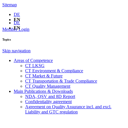
Sitemap
DE
EN
DE
EN
Member Login
Topics
Skip navigation
Areas of Competence
CT LKSG
CT Environment & Compliance
CT Market & Future
CT Transportation & Trade Compliance
CT Quality Management
Main Publications & Downloads
NDA, QSV and 8D Report
Confidentiality agreement
Agreement on Quality Assurance incl. and excl.
Liability and GTC regulation