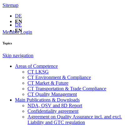
Sitemap
DE
EN
DE
EN
Member Login
Topics
Skip navigation
Areas of Competence
CT LKSG
CT Environment & Compliance
CT Market & Future
CT Transportation & Trade Compliance
CT Quality Management
Main Publications & Downloads
NDA, QSV and 8D Report
Confidentiality agreement
Agreement on Quality Assurance incl. and excl.
Liability and GTC regulation