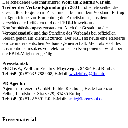
Der scheidende Geschäftsführer
Wolfram Ziehfuß war ein
Treiber der Verbandsgründung in 2003
und leitete seither die
Geschäfte erfolgreich in Zusammenarbeit mit dem Vorstand. Er trug
maßgeblich bei zur Einrichtung der Arbeitskreise, aus denen
verschiedene Leitfäden und der FBDi-Umwelt- und
Konformitätskompass entstanden. Auch die Gestaltung der
Verbandsstatistik und das Standing des Verbands bei offiziellen
Stellen gehen auf Ziehfuß zurück. Der FBDi ist heute eine etablierte
Größe in der deutschen Verbandsgemeinschaft. Mehr als 70% des
Distributionsumsatzes von elektronischen Komponenten wird über
die FBDi-Mitglieder getätigt.
Pressekontakt
FBDI e.V., Wolfram Ziehfuß, Mayrweg 5, 84364 Bad Birnbach
Tel. +49 (0) 8563 9788 908, E-Mail:
w.ziehfuss@fbdi.de
PR Agentur
Agentur Lorenzoni GmbH, Public Relations, Beate Lorenzoni-
Felber, Landshuter Straße 29, 85435 Erding
Tel: +49 (0) 8122 55917-0, E-Mail:
beate@lorenzoni.de
Pressematerial