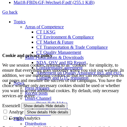
Mai18-FBDi-GF-Wechsel-F.pdf
(255.1 KiB)
Go back
Topics
Areas of Competence
CT LKSG
CT Environment & Compliance
CT Market & Future
CT Transportation & Trade Compliance
CT Quality Management
Cookie and privacy policy
Main Publications & Downloads
NDA, QSV and 8D Report
We use session cookies, referred to as "cookies" for simplicity, to
Confidentiality agreement
ensure that everything goes smoothly when you visit our website. In
Agreement on Quality Assurance incl. and excl.
addition, we use marketing cookies so that we can recognize you on
Liability and GTC regulation
our pages and measure the success of our campaigns. You have the
News
choice whether only necessary cookies should be used or whether
Press releases
you want to accept additional cookies. By default, only necessary
Recent posts
services are active.
Distri-Channel
Distri-Talk Video
Essenziell
Show details
Hide details
Distri-Talk Audio
Analyse
Show details
Hide details
Events / Dates
Google Analytics
FBDi
Distribution