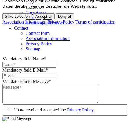
Cookie von Google für Website-Analysen. Erzeugt statistische
Organisation
Daten darüber, wie der Besucher die Website nutzt.
Mandate
Core Areas
Save selection
Accept all
Deny all
Company lists
Association Information
Privacy Policy
Terms of participation
Becoming a Member
Contact
Contact form
Association Information
Privacy Policy
Sitemap
Mandatory field
Name
*
Mandatory field
E-Mail
*
Mandatory field
Message
*
I have read and accepted the
Privacy Policy.