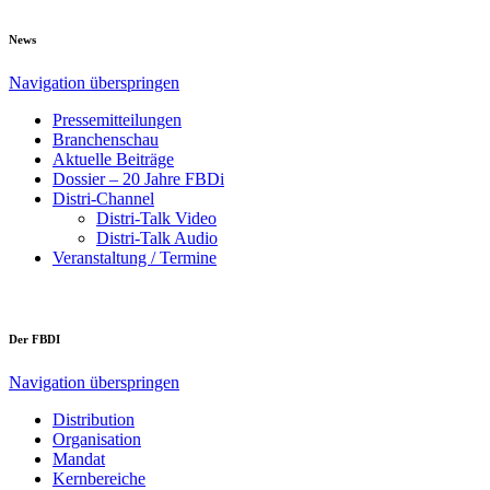
News
Navigation überspringen
Pressemitteilungen
Branchenschau
Aktuelle Beiträge
Dossier – 20 Jahre FBDi
Distri-Channel
Distri-Talk Video
Distri-Talk Audio
Veranstaltung / Termine
Der FBDI
Navigation überspringen
Distribution
Organisation
Mandat
Kernbereiche