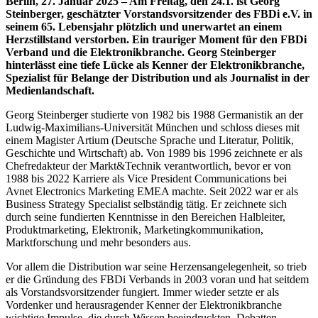
Berlin, 27. Januar 2025
– Am Freitag, den 24.1. ist Georg
Steinberger, geschätzter Vorstandsvorsitzender des FBDi e.V. in
seinem 65. Lebensjahr plötzlich und unerwartet an einem
Herzstillstand verstorben. Ein trauriger Moment für den FBDi
Verband und die Elektronikbranche. Georg Steinberger
hinterlässt eine tiefe Lücke als Kenner der Elektronikbranche,
Spezialist für Belange der Distribution und als Journalist in der
Medienlandschaft.
Georg Steinberger studierte von 1982 bis 1988 Germanistik an der
Ludwig-Maximilians-Universität München und schloss dieses mit
einem Magister Artium (Deutsche Sprache und Literatur, Politik,
Geschichte und Wirtschaft) ab. Von 1989 bis 1996 zeichnete er als
Chefredakteur der Markt&Technik verantwortlich, bevor er von
1988 bis 2022 Karriere als Vice President Communications bei
Avnet Electronics Marketing EMEA machte. Seit 2022 war er als
Business Strategy Specialist selbständig tätig. Er zeichnete sich
durch seine fundierten Kenntnisse in den Bereichen Halbleiter,
Produktmarketing, Elektronik, Marketingkommunikation,
Marktforschung und mehr besonders aus.
Vor allem die Distribution war seine Herzensangelegenheit, so trieb
er die Gründung des FBDi Verbands in 2003 voran und hat seitdem
als Vorstandsvorsitzender fungiert. Immer wieder setzte er als
Vordenker und herausragender Kenner der Elektronikbranche
wichtige Impulse, die durch Wissen beeindruckten, Debatten