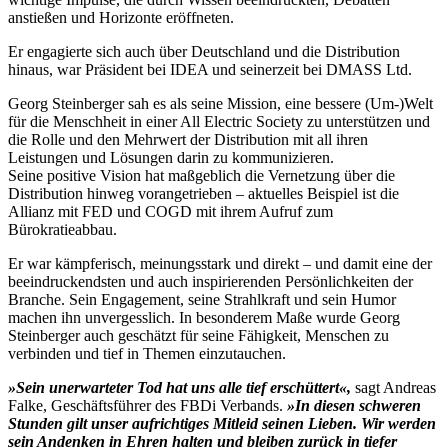
anstießen und Horizonte eröffneten.
Er engagierte sich auch über Deutschland und die Distribution
hinaus, war Präsident bei IDEA und seinerzeit bei DMASS Ltd.
Georg Steinberger sah es als seine Mission, eine bessere (Um-)Welt
für die Menschheit in einer All Electric Society zu unterstützen und
die Rolle und den Mehrwert der Distribution mit all ihren
Leistungen und Lösungen darin zu kommunizieren.
Seine positive Vision hat maßgeblich die Vernetzung über die
Distribution hinweg vorangetrieben – aktuelles Beispiel ist die
Allianz mit FED und COGD mit ihrem Aufruf zum
Bürokratieabbau.
Er war kämpferisch, meinungsstark und direkt – und damit eine der
beeindruckendsten und auch inspirierenden Persönlichkeiten der
Branche. Sein Engagement, seine Strahlkraft und sein Humor
machen ihn unvergesslich. In besonderem Maße wurde Georg
Steinberger auch geschätzt für seine Fähigkeit, Menschen zu
verbinden und tief in Themen einzutauchen.
»Sein unerwarteter Tod hat uns alle tief erschüttert«,
sagt Andreas
Falke, Geschäftsführer des FBDi Verbands.
»In diesen schweren
Stunden gilt unser aufrichtiges Mitleid seinen Lieben. Wir werden
sein Andenken in Ehren halten und bleiben zurück in tiefer