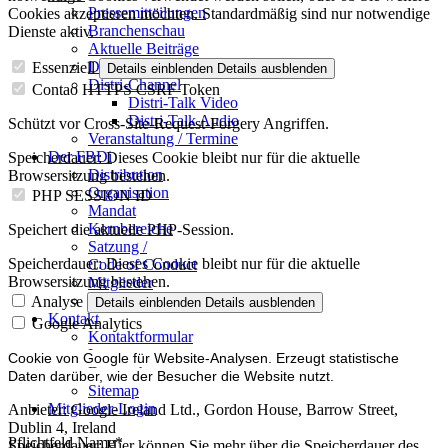
Pressemitteilungen
Cookies akzeptieren möchten. Standardmäßig sind nur notwendige
Branchenschau
Dienste aktiv.
Aktuelle Beiträge
Dossier – 20 Jahre FBDi
Essenziell
Details einblenden
Details ausblenden
Distri-Channel
Contao HTTPS CSRF Token
Distri-Talk Video
Distri-Talk Audio
Schützt vor Cross-Site-Request-Forgery Angriffen.
Veranstaltung / Termine
Der FBDi
Speicherdauer:
Dieses Cookie bleibt nur für die aktuelle
Distribution
Browsersitzung bestehen.
Organisation
PHP SESSION ID
Mandat
Kernbereiche
Speichert die aktuelle PHP-Session.
Satzung /
Speicherdauer:
Dieses Cookie bleibt nur für die aktuelle
Code of Conduct
Browsersitzung bestehen.
Mitglieder
Mitglied werden
Analyse
Details einblenden
Details ausblenden
Kontakt
Google Analytics
Kontaktformular
Impressum
Cookie von Google für Website-Analysen. Erzeugt statistische
Datenschutz
Daten darüber, wie der Besucher die Website nutzt.
Sitemap
Mitglieder-Login
Anbieter:
Google Ireland Ltd., Gordon House, Barrow Street,
Dublin 4, Ireland
Pflichtfeld
Name
*
Speicherdauer:
Hier können Sie mehr über die Speicherdauer des