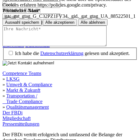
Cookies erfahren https://policies.google.com/privacy.
Technischer Name:
Pflichtfeld
E-Mail
*
_ga,_gat_gtag_G_C32PZ1FV34,_gid,_gat_gtag_UA_88522501_1
Auswahl speichern
Alle akzeptieren
Alle ablehnen
Pflichtfeld
Ihre Nachricht
*
Impressum
Datenschutz
Impressum
Datenschutz
Ich habe die
Datenschutzerklärung
gelesen und akzeptiert.
Competence Teams
»
LKSG
»
Umwelt & Compliance
»
Markt & Zukunft
»
Transportation /
Trade Compliance
»
Qualitätsmanagement
Der FBDi
Mitgliedschaft
Pressemitteilungen
Der FBDi vertritt erfolgreich und umfassend die Belange der