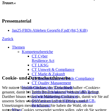
Trauer.«
Pressematerial
Jan25-FBDi-Ableben GeorgSt-F.pdf
(84,5 KiB)
Zurück
Themen
Kompetenzbereiche
CT Cyber
Resilience Act
CT LKSG
CT Umwelt & Compliance
CT Markt & Zukunft
Cookie- und Datenschutzhinweise
CT Transportation & Trade Compliance
CT Quality Management
Veröffentlichungen / Downloads
Wir nutzen Session-Cookies, der Einfachheit halber »Cookies«
Leitfaden Produktanalysen und 8D Report
genannt, damit bei Ihrem Besuch unserer Website alles gelingt.
Geheimhaltungsverein­barung
Darüber hinaus setzen wir Marketing-Cookies ein, damit wir Sie auf
QSV mit und ohne Haftungs- und AGB-
unseren Seiten wiedererkennen und den Erfolg unserer
Regelungen
Umsetzungen messen können. Sie haben die Wahl, ob nur
News
notwendige Cookies verwendet werden sollen, oder ob Sie weitere