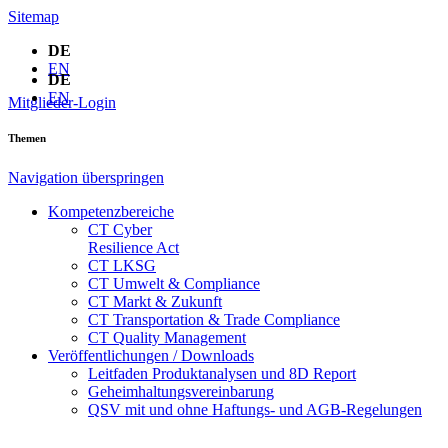
Sitemap
DE
EN
DE
EN
Mitglieder-Login
Themen
Navigation überspringen
Kompetenzbereiche
CT Cyber
Resilience Act
CT LKSG
CT Umwelt & Compliance
CT Markt & Zukunft
CT Transportation & Trade Compliance
CT Quality Management
Veröffentlichungen / Downloads
Leitfaden Produktanalysen und 8D Report
Geheimhaltungsverein­barung
QSV mit und ohne Haftungs- und AGB-Regelungen