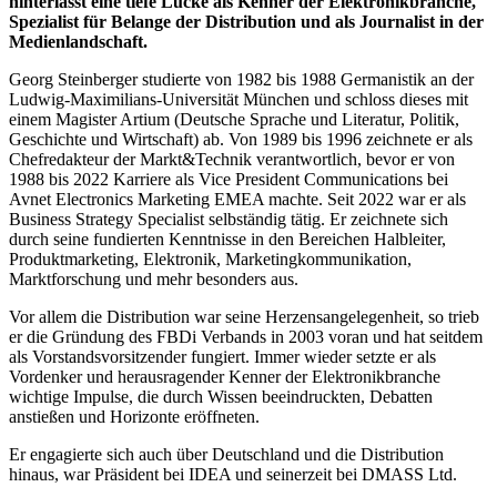
hinterlässt eine tiefe Lücke als Kenner der Elektronikbranche,
Spezialist für Belange der Distribution und als Journalist in der
Medienlandschaft.
Georg Steinberger studierte von 1982 bis 1988 Germanistik an der
Ludwig-Maximilians-Universität München und schloss dieses mit
einem Magister Artium (Deutsche Sprache und Literatur, Politik,
Geschichte und Wirtschaft) ab. Von 1989 bis 1996 zeichnete er als
Chefredakteur der Markt&Technik verantwortlich, bevor er von
1988 bis 2022 Karriere als Vice President Communications bei
Avnet Electronics Marketing EMEA machte. Seit 2022 war er als
Business Strategy Specialist selbständig tätig. Er zeichnete sich
durch seine fundierten Kenntnisse in den Bereichen Halbleiter,
Produktmarketing, Elektronik, Marketingkommunikation,
Marktforschung und mehr besonders aus.
Vor allem die Distribution war seine Herzensangelegenheit, so trieb
er die Gründung des FBDi Verbands in 2003 voran und hat seitdem
als Vorstandsvorsitzender fungiert. Immer wieder setzte er als
Vordenker und herausragender Kenner der Elektronikbranche
wichtige Impulse, die durch Wissen beeindruckten, Debatten
anstießen und Horizonte eröffneten.
Er engagierte sich auch über Deutschland und die Distribution
hinaus, war Präsident bei IDEA und seinerzeit bei DMASS Ltd.