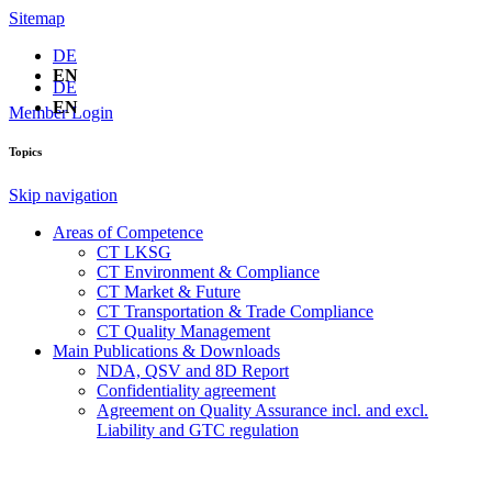
Sitemap
DE
EN
DE
EN
Member Login
Topics
Skip navigation
Areas of Competence
CT LKSG
CT Environment & Compliance
CT Market & Future
CT Transportation & Trade Compliance
CT Quality Management
Main Publications & Downloads
NDA, QSV and 8D Report
Confidentiality agreement
Agreement on Quality Assurance incl. and excl.
Liability and GTC regulation