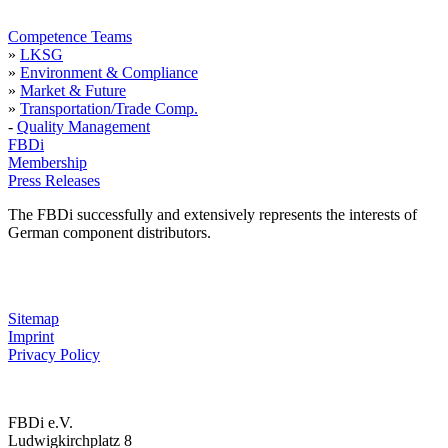
Competence Teams
»
LKSG
»
Environment & Compliance
»
Market & Future
»
Transportation/Trade Comp.
-
Quality Management
FBDi
Membership
Press Releases
The FBDi successfully and extensively represents the interests of
German component distributors.
Sitemap
Imprint
Privacy Policy
FBDi e.V.
Ludwigkirchplatz 8