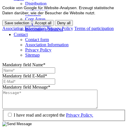
Distribution
Cookie von Google für Website-Analysen. Erzeugt statistische
Organisation
Daten darüber, wie der Besucher die Website nutzt.
Mandate
Core Areas
Save selection
Accept all
Deny all
Company lists
Association Information
Privacy Policy
Terms of participation
Becoming a Member
Contact
Contact form
Association Information
Privacy Policy
Sitemap
Mandatory field
Name
*
Mandatory field
E-Mail
*
Mandatory field
Message
*
I have read and accepted the
Privacy Policy.