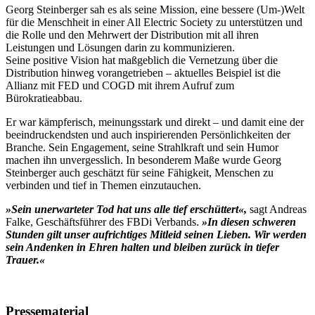
Georg Steinberger sah es als seine Mission, eine bessere (Um-)Welt
für die Menschheit in einer All Electric Society zu unterstützen und
die Rolle und den Mehrwert der Distribution mit all ihren
Leistungen und Lösungen darin zu kommunizieren.
Seine positive Vision hat maßgeblich die Vernetzung über die
Distribution hinweg vorangetrieben – aktuelles Beispiel ist die
Allianz mit FED und COGD mit ihrem Aufruf zum
Bürokratieabbau.
Er war kämpferisch, meinungsstark und direkt – und damit eine der
beeindruckendsten und auch inspirierenden Persönlichkeiten der
Branche. Sein Engagement, seine Strahlkraft und sein Humor
machen ihn unvergesslich. In besonderem Maße wurde Georg
Steinberger auch geschätzt für seine Fähigkeit, Menschen zu
verbinden und tief in Themen einzutauchen.
»Sein unerwarteter Tod hat uns alle tief erschüttert«,
sagt Andreas
Falke, Geschäftsführer des FBDi Verbands.
»In diesen schweren
Stunden gilt unser aufrichtiges Mitleid seinen Lieben. Wir werden
sein Andenken in Ehren halten und bleiben zurück in tiefer
Trauer.«
Pressematerial