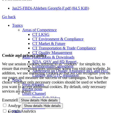
Jan25-FBDi-Ableben GeorgSt-F.pdf
(84.5 KiB)
Go back
Topics
Areas of Competence
CT LKSG
CT Environment & Compliance
CT Market & Future
CT Transportation & Trade Compliance
CT Quality Management
Cookie and privacy policy
Main Publications & Downloads
NDA, QSV and 8D Report
We use session cookies, referred to as "cookies" for simplicity, to
Confidentiality agreement
ensure that everything goes smoothly when you visit our website. In
Agreement on Quality Assurance incl. and excl.
addition, we use marketing cookies so that we can recognize you on
Liability and GTC regulation
our pages and measure the success of our campaigns. You have the
News
choice whether only necessary cookies should be used or whether
Press releases
you want to accept additional cookies. By default, only necessary
Recent posts
services are active.
Distri-Channel
Distri-Talk Video
Essenziell
Show details
Hide details
Distri-Talk Audio
Analyse
Show details
Hide details
Events / Dates
Google Analytics
FBDi