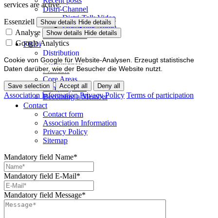
Recent posts
services are active.
Distri-Channel
Distri-Talk Video
Essenziell
Show details
Hide details
Distri-Talk Audio
Analyse
Show details
Hide details
Events / Dates
Google Analytics
FBDi
Distribution
Cookie von Google für Website-Analysen. Erzeugt statistische
Organisation
Daten darüber, wie der Besucher die Website nutzt.
Mandate
Core Areas
Save selection
Accept all
Deny all
Company lists
Association Information
Privacy Policy
Terms of participation
Becoming a Member
Contact
Contact form
Association Information
Privacy Policy
Sitemap
Mandatory field
Name
*
Mandatory field
E-Mail
*
Mandatory field
Message
*