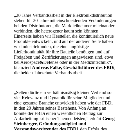
„20 Jahre Verbandsarbeit in der Elektronikdistribution
stehen für 20 Jahre mit einschneidenden Veränderungen
bei den Distributoren, die Marktteilnehmer miteinander
verbinden, die heterogener kaum sein könnten.
Einerseits haben wir Hersteller, die kontinuierlich neue
Produkte entwickeln, und auf der anderen Seite haben
wir Industriekunden, die eine langfristige
Lieferkontinuität für ihre Bauteile benötigen und auf
Freigaben und Zertifizierungen angewiesen sind, etwa
bei Aerospace&Defense oder in der Medizintechnik“,
bilanziert
Andreas Falke, Geschäftsführer des FBDi
,
die beiden Jahrzehnte Verbandsarbeit.
„Selten dürfte ein verhältnismäßig kleiner Verband so
viel Relevanz und Dynamik für seine Mitglieder und
eine gesamte Branche entwickelt haben wie der FBDi
in den 20 Jahren seines Bestehens. Von Anfang an
konnte der FBDi einen wesentlichen Beitrag zur
Aufarbeitung kritischer Themen leisten,“ erklärt
Georg
Steinberger, Gründungsmitglied und
Vorstandsvorsitzender des FBDi
, den Erfolg des