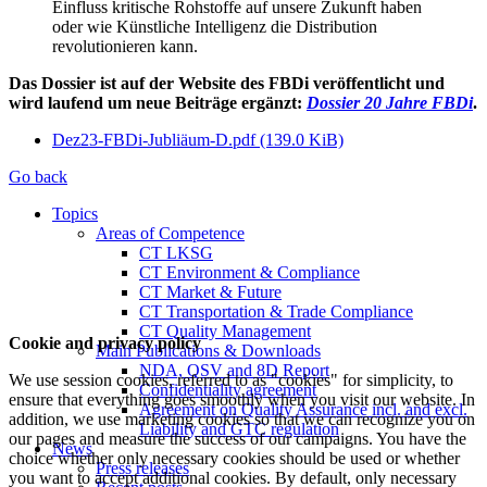
Einfluss kritische Rohstoffe auf unsere Zukunft haben
oder wie Künstliche Intelligenz die Distribution
revolutionieren kann.
Das Dossier ist auf der Website des FBDi veröffentlicht und
wird laufend um neue Beiträge ergänzt:
Dossier 20 Jahre FBDi
.
Dez23-FBDi-Jubliäum-D.pdf
(139.0 KiB)
Go back
Topics
Areas of Competence
CT LKSG
CT Environment & Compliance
CT Market & Future
CT Transportation & Trade Compliance
CT Quality Management
Cookie and privacy policy
Main Publications & Downloads
NDA, QSV and 8D Report
We use session cookies, referred to as "cookies" for simplicity, to
Confidentiality agreement
ensure that everything goes smoothly when you visit our website. In
Agreement on Quality Assurance incl. and excl.
addition, we use marketing cookies so that we can recognize you on
Liability and GTC regulation
our pages and measure the success of our campaigns. You have the
News
choice whether only necessary cookies should be used or whether
Press releases
you want to accept additional cookies. By default, only necessary