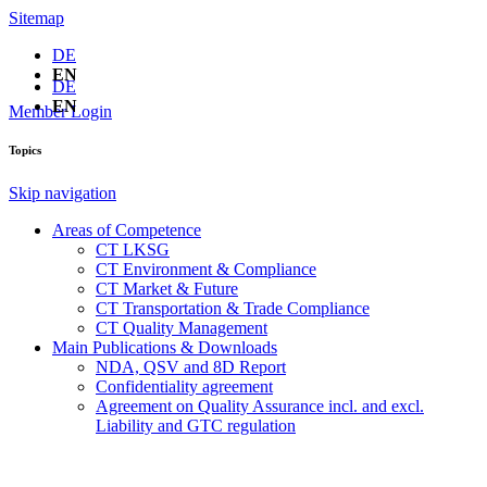
Sitemap
DE
EN
DE
EN
Member Login
Topics
Skip navigation
Areas of Competence
CT LKSG
CT Environment & Compliance
CT Market & Future
CT Transportation & Trade Compliance
CT Quality Management
Main Publications & Downloads
NDA, QSV and 8D Report
Confidentiality agreement
Agreement on Quality Assurance incl. and excl.
Liability and GTC regulation