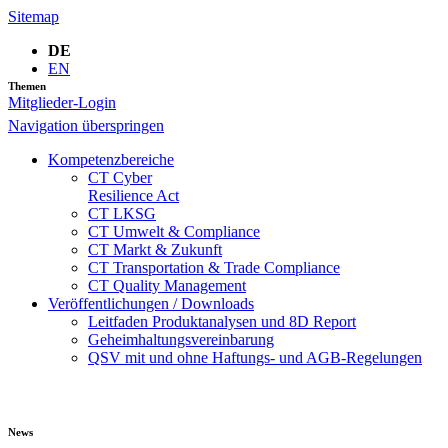
Sitemap
DE
EN
Themen
Mitglieder-Login
Navigation überspringen
Kompetenzbereiche
CT Cyber
Resilience Act
CT LKSG
CT Umwelt & Compliance
CT Markt & Zukunft
CT Transportation & Trade Compliance
CT Quality Management
Veröffentlichungen / Downloads
Leitfaden Produktanalysen und 8D Report
Geheimhaltungsverein­barung
QSV mit und ohne Haftungs- und AGB-Regelungen
News