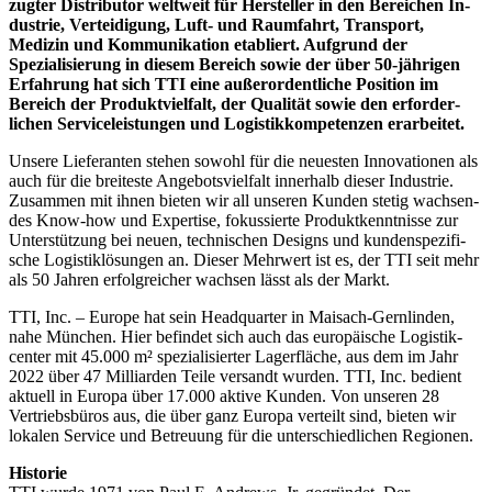
zug­ter Distributor welt­weit für Hersteller in den Bereichen In­
dus­trie, Verteidigung, Luft- und Raum­fahrt, Transport,
Medizin und Kom­mu­ni­ka­tion etabliert. Aufgrund der
Spezialisierung in diesem Bereich sowie der über 50-jährigen
Erfahrung hat sich TTI eine außer­or­dent­liche Position im
Bereich der Pro­dukt­viel­falt, der Qualität sowie den er­for­der­
lichen Service­leis­tungen und Logistik­kom­pe­ten­zen erarbeitet.
Unsere Lieferanten stehen sowohl für die neuesten Inno­va­tio­nen als
auch für die brei­teste Angebots­viel­falt in­ner­halb dieser In­dus­trie.
Zusam­men mit ihnen bieten wir all un­se­ren Kunden stetig wach­sen­
des Know-how und Ex­per­tise, fo­kus­sier­te Pro­duk­tkennt­nisse zur
Unter­stüt­zung bei neuen, tech­nischen Designs und kun­den­spe­zi­fi­
sche Logistik­lö­sun­gen an. Dieser Mehr­wert ist es, der TTI seit mehr
als 50 Jahren erfolg­reicher wachsen lässt als der Markt.
TTI, Inc. – Europe hat sein Headquarter in Maisach-Gernlinden,
nahe München. Hier befindet sich auch das europäische Lo­gis­tik­
center mit 45.000 m² spe­zia­li­sier­ter Lager­fläche, aus dem im Jahr
2022 über 47 Mil­liar­den Teile versandt wurden. TTI, Inc. be­dient
aktuell in Europa über 17.000 ak­tive Kun­den. Von unseren 28
Vertriebs­büros aus, die über ganz Europa verteilt sind, bieten wir
lokalen Service und Betreuung für die unter­schied­lichen Regionen.
Historie