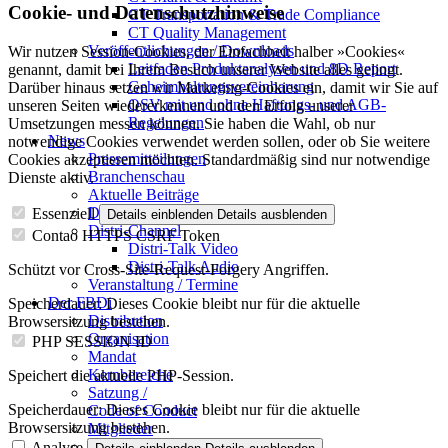
Cookie- und Datenschutzhinweise
CT Transportation & Trade Compliance
CT Quality Management
Veröffentlichungen / Downloads
Wir nutzen Session-Cookies, der Einfachheit halber »Cookies«
Leitfaden Produktanalysen und 8D Report
genannt, damit bei Ihrem Besuch unserer Website alles gelingt.
Geheimhaltungsverein­barung
Darüber hinaus setzen wir Marketing-Cookies ein, damit wir Sie auf
QSV mit und ohne Haftungs- und AGB-
unseren Seiten wiedererkennen und den Erfolg unserer
Regelungen
Umsetzungen messen können. Sie haben die Wahl, ob nur
News
notwendige Cookies verwendet werden sollen, oder ob Sie weitere
Pressemitteilungen
Cookies akzeptieren möchten. Standardmäßig sind nur notwendige
Branchenschau
Dienste aktiv.
Aktuelle Beiträge
Dossier – 20 Jahre FBDi
Essenziell
Details einblenden
Details ausblenden
Distri-Channel
Contao HTTPS CSRF Token
Distri-Talk Video
Distri-Talk Audio
Schützt vor Cross-Site-Request-Forgery Angriffen.
Veranstaltung / Termine
Der FBDi
Speicherdauer:
Dieses Cookie bleibt nur für die aktuelle
Distribution
Browsersitzung bestehen.
Organisation
PHP SESSION ID
Mandat
Kernbereiche
Speichert die aktuelle PHP-Session.
Satzung /
Speicherdauer:
Dieses Cookie bleibt nur für die aktuelle
Code of Conduct
Browsersitzung bestehen.
Mitglieder
Mitglied werden
Analyse