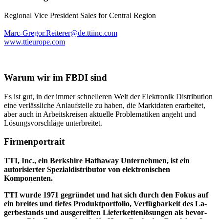
Regional Vice President Sales for Central Region
Marc-Gregor.Reiterer@de.ttiinc.com
www.ttieurope.com
Warum wir im FBDI sind
Es ist gut, in der immer schnelleren Welt der Elektronik Distribution
eine verlässliche Anlaufstelle zu haben, die Marktdaten erarbeitet,
aber auch in Arbeitskreisen aktuelle Problematiken angeht und
Lösungsvorschläge unterbreitet.
Firmenportrait
TTI, Inc., ein Berkshire Hathaway Un­ter­neh­men, ist ein
autorisierter Spezialdistributor von elek­tro­ni­schen
Komponenten.
TTI wurde 1971 gegründet und hat sich durch den Fokus auf
ein breites und tiefes Produkt­port­folio, Verfügbarkeit des La­
ger­be­stands und ausgereiften Liefer­ketten­lö­sun­gen als be­vor­