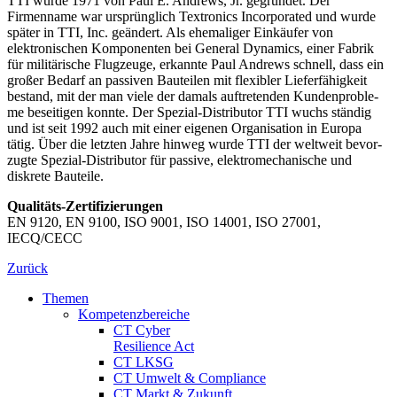
TTI wurde 1971 von Paul E. Andrews, Jr. ge­grün­det. Der
Firmenname war ursprünglich Textronics Incorporated und wurde
später in TTI, Inc. ge­än­dert. Als ehemaliger Einkäufer von
elektronischen Kom­po­nenten bei General Dynamics, einer Fabrik
für militärische Flug­zeuge, er­kann­te Paul Andrews schnell, dass ein
großer Bedarf an passiven Bau­tei­len mit flexibler Liefer­fähigkeit
bestand, mit der man viele der damals auf­tre­ten­den Kunden­pro­ble­
me besei­tigen konnte. Der Spezial-Distributor TTI wuchs ständig
und ist seit 1992 auch mit einer ei­ge­nen Orga­ni­sation in Europa
tätig. Über die letzten Jahre hin­weg wurde TTI der welt­weit be­vor­
zugte Spezial-Dis­tri­butor für passive, elektro­me­cha­ni­sche und
diskrete Bauteile.
Qualitäts-Zertifizierungen
EN 9120, EN 9100, ISO 9001, ISO 14001, ISO 27001,
IECQ/CECC
Zurück
Themen
Kompetenzbereiche
CT Cyber
Resilience Act
CT LKSG
CT Umwelt & Compliance
CT Markt & Zukunft