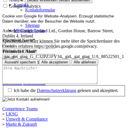
Details einblenden
Details ausblenden
Kontakt
Google Analytics
Kontaktformular
Impressum
Cookie von Google für Website-Analysen. Erzeugt statistische
Datenschutz
Daten darüber, wie der Besucher die Website nutzt.
Sitemap
Mitglieder-Login
Anbieter:
Google Ireland Ltd., Gordon House, Barrow Street,
Dublin 4, Ireland
Pflichtfeld
Name
*
Speicherdauer:
Hier können Sie mehr über die Speicherdauer des
Cookies erfahren https://policies.google.com/privacy.
Technischer Name:
Pflichtfeld
E-Mail
*
_ga,_gat_gtag_G_C32PZ1FV34,_gid,_gat_gtag_UA_88522501_1
Auswahl speichern
Alle akzeptieren
Alle ablehnen
Pflichtfeld
Ihre Nachricht
*
Impressum
Datenschutz
Impressum
Datenschutz
Ich habe die
Datenschutzerklärung
gelesen und akzeptiert.
Competence Teams
»
LKSG
»
Umwelt & Compliance
»
Markt & Zukunft