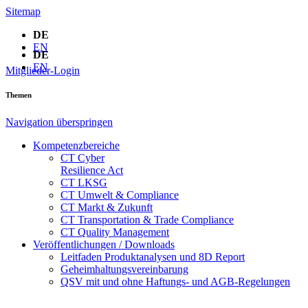
Sitemap
DE
EN
DE
EN
Mitglieder-Login
Themen
Navigation überspringen
Kompetenzbereiche
CT Cyber
Resilience Act
CT LKSG
CT Umwelt & Compliance
CT Markt & Zukunft
CT Transportation & Trade Compliance
CT Quality Management
Veröffentlichungen / Downloads
Leitfaden Produktanalysen und 8D Report
Geheimhaltungsverein­barung
QSV mit und ohne Haftungs- und AGB-Regelungen