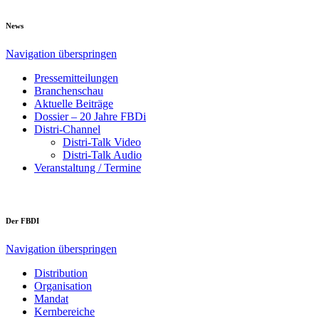
News
Navigation überspringen
Pressemitteilungen
Branchenschau
Aktuelle Beiträge
Dossier – 20 Jahre FBDi
Distri-Channel
Distri-Talk Video
Distri-Talk Audio
Veranstaltung / Termine
Der FBDI
Navigation überspringen
Distribution
Organisation
Mandat
Kernbereiche