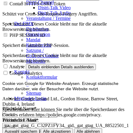
Distri-Channel
Contao HTTPS CSRF Token
Distri-Talk Video
Distri-Talk Audio
Schützt vor Cross-Site-Request-Forgery Angriffen.
Veranstaltung / Termine
Der FBDi
Speicherdauer:
Dieses Cookie bleibt nur für die aktuelle
Distribution
Browsersitzung bestehen.
Organisation
PHP SESSION ID
Mandat
Kernbereiche
Speichert die aktuelle PHP-Session.
Satzung /
Speicherdauer:
Dieses Cookie bleibt nur für die aktuelle
Code of Conduct
Browsersitzung bestehen.
Mitglieder
Mitglied werden
Analyse
Details einblenden
Details ausblenden
Kontakt
Google Analytics
Kontaktformular
Impressum
Cookie von Google für Website-Analysen. Erzeugt statistische
Datenschutz
Daten darüber, wie der Besucher die Website nutzt.
Sitemap
Mitglieder-Login
Anbieter:
Google Ireland Ltd., Gordon House, Barrow Street,
Dublin 4, Ireland
Pflichtfeld
Name
*
Speicherdauer:
Hier können Sie mehr über die Speicherdauer des
Cookies erfahren https://policies.google.com/privacy.
Technischer Name:
Pflichtfeld
E-Mail
*
_ga,_gat_gtag_G_C32PZ1FV34,_gid,_gat_gtag_UA_88522501_1
Auswahl speichern
Alle akzeptieren
Alle ablehnen
Pflichtfeld
Ihre Nachricht
*