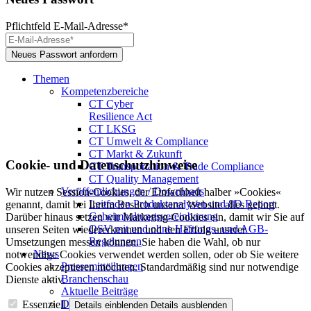
Pflichtfeld
E-Mail-Adresse
*
Themen
Kompetenzbereiche
CT Cyber
Resilience Act
CT LKSG
CT Umwelt & Compliance
CT Markt & Zukunft
Cookie- und Datenschutzhinweise
CT Transportation & Trade Compliance
CT Quality Management
Veröffentlichungen / Downloads
Wir nutzen Session-Cookies, der Einfachheit halber »Cookies«
Leitfaden Produktanalysen und 8D Report
genannt, damit bei Ihrem Besuch unserer Website alles gelingt.
Geheimhaltungsverein­barung
Darüber hinaus setzen wir Marketing-Cookies ein, damit wir Sie auf
QSV mit und ohne Haftungs- und AGB-
unseren Seiten wiedererkennen und den Erfolg unserer
Regelungen
Umsetzungen messen können. Sie haben die Wahl, ob nur
News
notwendige Cookies verwendet werden sollen, oder ob Sie weitere
Pressemitteilungen
Cookies akzeptieren möchten. Standardmäßig sind nur notwendige
Branchenschau
Dienste aktiv.
Aktuelle Beiträge
Dossier – 20 Jahre FBDi
Essenziell
Details einblenden
Details ausblenden