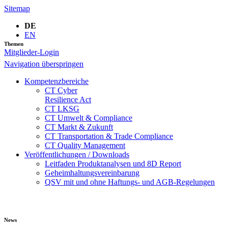
Sitemap
DE
EN
Themen
Mitglieder-Login
Navigation überspringen
Kompetenzbereiche
CT Cyber
Resilience Act
CT LKSG
CT Umwelt & Compliance
CT Markt & Zukunft
CT Transportation & Trade Compliance
CT Quality Management
Veröffentlichungen / Downloads
Leitfaden Produktanalysen und 8D Report
Geheimhaltungsverein­barung
QSV mit und ohne Haftungs- und AGB-Regelungen
News