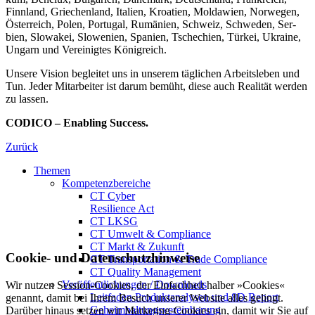
Finn­land, Grie­chen­land, Italien, Kroa­tien, Molda­wien, Nor­wegen,
Öster­reich, Polen, Portu­gal, Ru­mä­nien, Schweiz, Schwe­den, Ser­
bien, Slo­wa­kei, Slo­we­nien, Spa­nien, Tschechien, Türkei, Ukraine,
Un­garn und Ver­einig­tes König­reich.
Unsere Vision begleitet uns in unserem täg­li­chen Arbeits­leben und
Tun. Jeder Mitar­beiter ist darum bemüht, diese auch Rea­lität werden
zu lassen.
CODICO – Enabling Success.
Zurück
Themen
Kompetenzbereiche
CT Cyber
Resilience Act
CT LKSG
CT Umwelt & Compliance
CT Markt & Zukunft
Cookie- und Datenschutzhinweise
CT Transportation & Trade Compliance
CT Quality Management
Veröffentlichungen / Downloads
Wir nutzen Session-Cookies, der Einfachheit halber »Cookies«
Leitfaden Produktanalysen und 8D Report
genannt, damit bei Ihrem Besuch unserer Website alles gelingt.
Geheimhaltungsverein­barung
Darüber hinaus setzen wir Marketing-Cookies ein, damit wir Sie auf