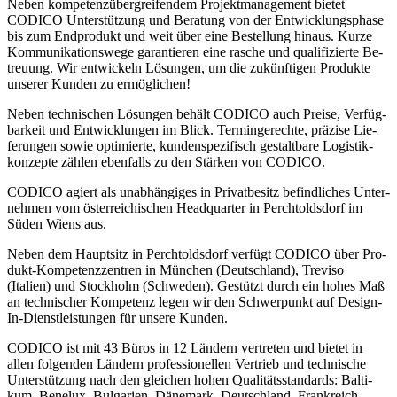
Neben kom­pe­tenz­über­grei­fendem Projekt­mana­ge­ment bietet
CODICO Unter­stüt­zung und Be­ratung von der Ent­wick­lungs­phase
bis zum End­pro­dukt und weit über eine Be­stel­lung hinaus. Kurze
Kom­mu­nika­tions­wege garan­tieren eine rasche und quali­fizierte Be­
treu­ung. Wir entwickeln Lö­sungen, um die zu­künf­tigen Produkte
unserer Kun­den zu er­mög­lichen!
Neben technischen Lösungen behält CODICO auch Preise, Ver­füg­
bar­keit und Ent­wick­lungen im Blick. Ter­min­ge­rechte, prä­zise Lie­
ferungen sowie opti­mier­te, kun­den­spe­zi­fisch ge­stalt­bare Lo­gistik­
kon­zepte zählen eben­falls zu den Stär­ken von CODICO.
CODICO agiert als unabhän­gi­ges in Privat­besitz befind­liches Unter­
neh­men vom öster­reichi­schen Head­quarter in Perch­tolds­dorf im
Süden Wiens aus.
Neben dem Haupt­sitz in Perch­tolds­dorf ver­fügt CODICO über Pro­
dukt-Kom­pe­tenz­zentren in München (Deutsch­land), Treviso
(Italien) und Stock­holm (Schweden). Gestützt durch ein hohes Maß
an tech­ni­scher Kom­pe­tenz legen wir den Schwer­punkt auf Design-
In-Dienst­leis­tungen für unsere Kunden.
CODICO ist mit 43 Büros in 12 Ländern ver­tre­ten und bietet in
allen fol­gen­den Ländern pro­fes­sionellen Ver­trieb und techni­sche
Unter­stüt­zung nach den gleichen hohen Qualitäts­stan­dards: Balti­
kum, Bene­lux, Bul­garien, Däne­mark, Deutsch­land, Frank­reich,