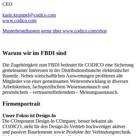
CEO
karin.krumpel@codico.com
www.codico.com
Musterbestellungen gerne über www.codico.com/shop
Warum wir im FBDI sind
Die Zugehörigkeit zum FBDI bedeutet für CODICO eine Sicherung
gemeinsamer Interessen in der Distributionsbranche elektronischer
Bauteile. Neben wirtschaftlichen Auswertungen profitieren alle
Mitglieder von einer gemeinsamen Weiterentwicklung in diversen
Arbeitskreisen, fachspezifischem Wissensaustausch und
persönlichem – vertrauensförderndem – Meinungsaustausch.
Firmenportrait
Unser Fokus ist Design-In
Die COmponent Design-In COmpany, besser be­kannt als
CODICO, steht für den Design-In-Vertrieb hoch­wer­tiger ak­tiver
und pas­siver Bau­ele­mente sowie Produkte der Ver­bin­dungs­tech­nik.