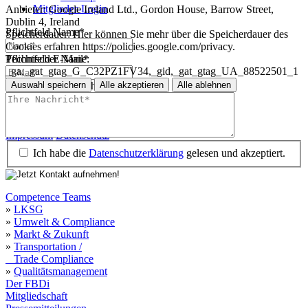
Mitglieder-Login
Anbieter:
Google Ireland Ltd., Gordon House, Barrow Street,
Dublin 4, Ireland
Pflichtfeld
Name
*
Speicherdauer:
Hier können Sie mehr über die Speicherdauer des
Cookies erfahren https://policies.google.com/privacy.
Technischer Name:
Pflichtfeld
E-Mail
*
_ga,_gat_gtag_G_C32PZ1FV34,_gid,_gat_gtag_UA_88522501_1
Auswahl speichern
Alle akzeptieren
Alle ablehnen
Pflichtfeld
Ihre Nachricht
*
Impressum
Datenschutz
Impressum
Datenschutz
Ich habe die
Datenschutzerklärung
gelesen und akzeptiert.
Competence Teams
»
LKSG
»
Umwelt & Compliance
»
Markt & Zukunft
»
Transportation /
Trade Compliance
»
Qualitätsmanagement
Der FBDi
Mitgliedschaft