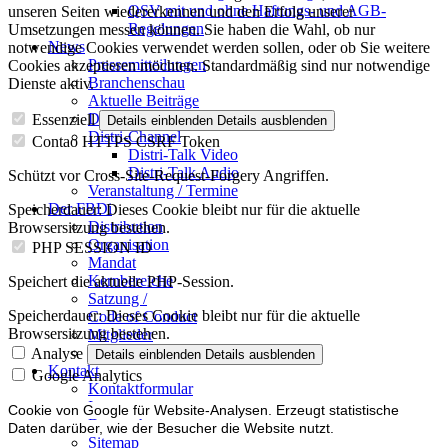
QSV mit und ohne Haftungs- und AGB-
unseren Seiten wiedererkennen und den Erfolg unserer
Regelungen
Umsetzungen messen können. Sie haben die Wahl, ob nur
News
notwendige Cookies verwendet werden sollen, oder ob Sie weitere
Pressemitteilungen
Cookies akzeptieren möchten. Standardmäßig sind nur notwendige
Branchenschau
Dienste aktiv.
Aktuelle Beiträge
Dossier – 20 Jahre FBDi
Essenziell
Details einblenden
Details ausblenden
Distri-Channel
Contao HTTPS CSRF Token
Distri-Talk Video
Distri-Talk Audio
Schützt vor Cross-Site-Request-Forgery Angriffen.
Veranstaltung / Termine
Der FBDi
Speicherdauer:
Dieses Cookie bleibt nur für die aktuelle
Distribution
Browsersitzung bestehen.
Organisation
PHP SESSION ID
Mandat
Kernbereiche
Speichert die aktuelle PHP-Session.
Satzung /
Speicherdauer:
Dieses Cookie bleibt nur für die aktuelle
Code of Conduct
Browsersitzung bestehen.
Mitglieder
Mitglied werden
Analyse
Details einblenden
Details ausblenden
Kontakt
Google Analytics
Kontaktformular
Impressum
Cookie von Google für Website-Analysen. Erzeugt statistische
Datenschutz
Daten darüber, wie der Besucher die Website nutzt.
Sitemap