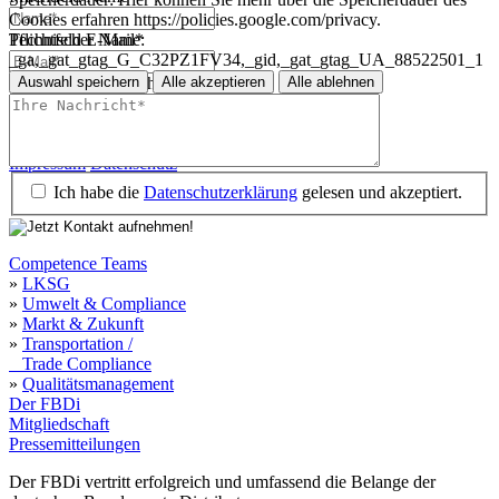
Cookies erfahren https://policies.google.com/privacy.
Technischer Name:
Pflichtfeld
E-Mail
*
_ga,_gat_gtag_G_C32PZ1FV34,_gid,_gat_gtag_UA_88522501_1
Auswahl speichern
Alle akzeptieren
Alle ablehnen
Pflichtfeld
Ihre Nachricht
*
Impressum
Datenschutz
Impressum
Datenschutz
Ich habe die
Datenschutzerklärung
gelesen und akzeptiert.
Competence Teams
»
LKSG
»
Umwelt & Compliance
»
Markt & Zukunft
»
Transportation /
Trade Compliance
»
Qualitätsmanagement
Der FBDi
Mitgliedschaft
Pressemitteilungen
Der FBDi vertritt erfolgreich und umfassend die Belange der