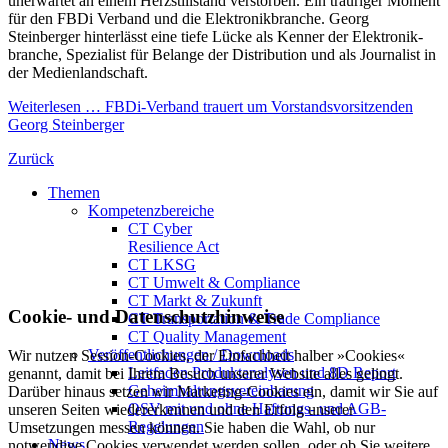
un­er­war­tet an einem Herz­still­stand ver­storben. Ein trauriger Moment
für den FBDi Verband und die Elek­tro­nik­branche. Georg
Steinberger hin­ter­lässt eine tiefe Lücke als Kenner der Elek­tro­nik­
branche, Spezialist für Belange der Dis­tri­bution und als Jour­nalist in
der Medien­land­schaft.
Weiterlesen …
FBDi-Verband trauert um Vorstandsvorsitzenden
Georg Steinberger
Zurück
Themen
Kompetenzbereiche
CT Cyber
Resilience Act
CT LKSG
CT Umwelt & Compliance
CT Markt & Zukunft
Cookie- und Datenschutzhinweise
CT Transportation & Trade Compliance
CT Quality Management
Veröffentlichungen / Downloads
Wir nutzen Session-Cookies, der Einfachheit halber »Cookies«
Leitfaden Produktanalysen und 8D Report
genannt, damit bei Ihrem Besuch unserer Website alles gelingt.
Geheimhaltungsverein­barung
Darüber hinaus setzen wir Marketing-Cookies ein, damit wir Sie auf
QSV mit und ohne Haftungs- und AGB-
unseren Seiten wiedererkennen und den Erfolg unserer
Regelungen
Umsetzungen messen können. Sie haben die Wahl, ob nur
News
notwendige Cookies verwendet werden sollen, oder ob Sie weitere