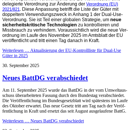
delegierte Ver­ord­nung zur Än­de­rung der
Verordnung (EU)
. Diese An­pas­sung be­trifft die Liste der Güter mit
2021/821
dop­pel­tem Ver­wen­dungs­zweck in Anhang 1 der Dual-Use-
Ver­ord­nung. Sie ist Teil einer glo­ba­len Stra­tegie, um
neue
sicher­heits­kri­ti­sche Technologien
zu kon­trol­lieren und
Miss­brauch zu ver­hin­dern. Voraus­sichtlich wird die neue Ver­
ord­nung im Laufe des No­vem­ber 2025 im Amts­blatt der EU
ver­öffent­licht und tritt einen Tag danach in Kraft.
Weiterlesen …
Aktualisierung der EU-Kontrollliste für Dual-Use
Güter in 2025
30. September 2025
Neues BattDG verabschiedet
Am 11. September 2025 wurde das BattDG in der vom Umwelt­aus­
schuss überarbeiteten Fassung durch den Bundestag verabschiedet.
Die Veröffentlichung im Bundes­ge­setz­blatt wird spä­tes­tens im Laufe
des Oktober er­war­tet. Das neue Ge­setz tritt am Tag nach der Ver­öf­
fent­li­chung in Kraft und ersetzt das seit August aus­ge­lau­fene BattG.
Weiterlesen …
Neues BattDG verabschiedet