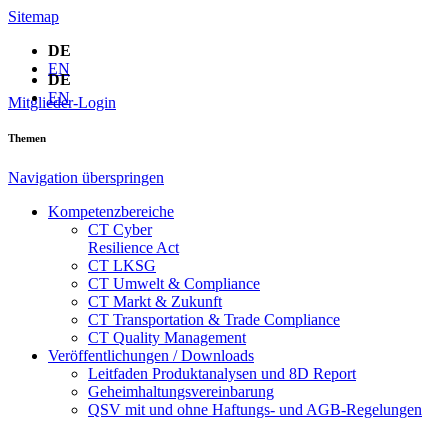
Sitemap
DE
EN
DE
EN
Mitglieder-Login
Themen
Navigation überspringen
Kompetenzbereiche
CT Cyber
Resilience Act
CT LKSG
CT Umwelt & Compliance
CT Markt & Zukunft
CT Transportation & Trade Compliance
CT Quality Management
Veröffentlichungen / Downloads
Leitfaden Produktanalysen und 8D Report
Geheimhaltungsverein­barung
QSV mit und ohne Haftungs- und AGB-Regelungen