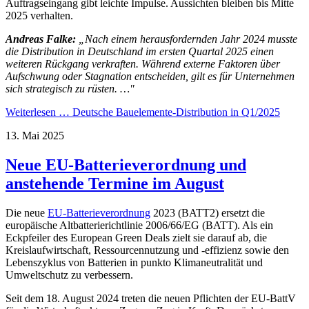
Auftragseingang gibt leichte Impulse. Aus­sichten bleiben bis Mitte
2025 verhalten.
Andreas Falke:
„Nach einem he­raus­for­dern­den Jahr 2024 musste
die Distribution in Deutsch­land im ersten Quartal 2025 einen
weiteren Rückgang verkraften.
Während externe Faktoren über
Aufschwung oder Stagnation ent­schei­den, gilt es für Unter­neh­men
sich strate­gisch zu rüsten. …"
Weiterlesen …
Deutsche Bauelemente-Distribution in Q1/2025
13. Mai 2025
Neue EU-Batterieverordnung und
anstehende Termine im August
Die neue
EU-Batterieverordnung
2023 (BATT2) ersetzt die
europäische Altbatterierichtlinie 2006/66/EG (BATT). Als ein
Eckpfeiler des European Green Deals zielt sie darauf ab, die
Kreislaufwirtschaft, Ressourcennutzung und -effizienz sowie den
Lebenszyklus von Batterien in punkto Klimaneutralität und
Umweltschutz zu verbessern.
Seit dem 18. August 2024 treten die neuen Pflichten der EU-BattV