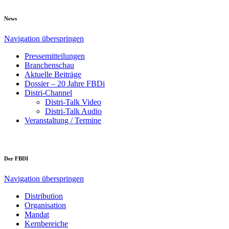
News
Navigation überspringen
Pressemitteilungen
Branchenschau
Aktuelle Beiträge
Dossier – 20 Jahre FBDi
Distri-Channel
Distri-Talk Video
Distri-Talk Audio
Veranstaltung / Termine
Der FBDI
Navigation überspringen
Distribution
Organisation
Mandat
Kernbereiche