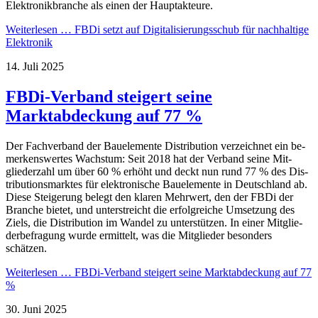
Elektronikbranche als einen der Hauptakteure.
Weiterlesen …
FBDi setzt auf Digitalisierungsschub für nachhaltige
Elektronik
14. Juli 2025
FBDi-Verband steigert seine
Marktabdeckung auf 77 %
Der Fachverband der Bau­ele­mente Distribution verzeichnet ein be­
mer­kens­wertes Wachstum: Seit 2018 hat der Verband seine Mit­
glieder­zahl um über 60 % erhöht und deckt nun rund 77 % des Dis­
tri­butions­marktes für elektro­nische Bau­ele­mente in Deutschland ab.
Diese Steigerung belegt den klaren Mehrwert, den der FBDi der
Branche bietet, und un­ter­streicht die erfolgreiche Um­setzung des
Ziels, die Dis­tri­bution im Wandel zu un­ter­stützen. In einer Mit­glie­
der­be­fragung wurde ermittelt, was die Mitglieder besonders
schätzen.
Weiterlesen …
FBDi-Verband steigert seine Marktabdeckung auf 77
%
30. Juni 2025