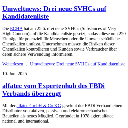
Umweltnews: Drei neue SVHCs auf
Kandidatenliste
Die
ECHA
hat am 25.6. drei neue SVHCs (Substances of Very
High Concern) auf die Kan­di­daten­liste gesetzt, sodass diese nun 250
Ein­träge für poten­ziell für Menschen oder die Um­welt schäd­liche
Chemi­kalien umfasst. Unter­neh­men müssen die Risi­ken dieser
Chemi­kalien kon­trol­lieren und Kunden sowie Ver­brau­cher über
deren sichere Ver­wen­dung informieren.
Weiterlesen …
Umweltnews: Drei neue SVHCs auf Kandidatenliste
10. Juni 2025
alfatec vom Expertenhub des FBDi
Verbands überzeugt
Mit der
alfatec GmbH & Co KG
gewinnt der FBDi Verband einen
Distributor von aktiven, passiven und elektromechanischen
Bauteilen als neues Mitglied. Gegründet in 1978 agiert alfatec
national und international.