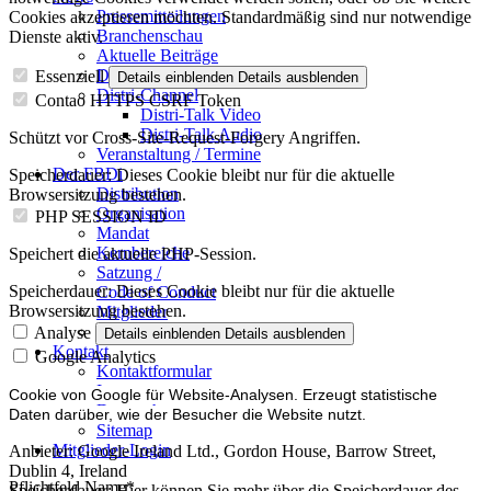
Pressemitteilungen
Cookies akzeptieren möchten. Standardmäßig sind nur notwendige
Branchenschau
Dienste aktiv.
Aktuelle Beiträge
Dossier – 20 Jahre FBDi
Essenziell
Details einblenden
Details ausblenden
Distri-Channel
Contao HTTPS CSRF Token
Distri-Talk Video
Distri-Talk Audio
Schützt vor Cross-Site-Request-Forgery Angriffen.
Veranstaltung / Termine
Der FBDi
Speicherdauer:
Dieses Cookie bleibt nur für die aktuelle
Distribution
Browsersitzung bestehen.
Organisation
PHP SESSION ID
Mandat
Kernbereiche
Speichert die aktuelle PHP-Session.
Satzung /
Speicherdauer:
Dieses Cookie bleibt nur für die aktuelle
Code of Conduct
Browsersitzung bestehen.
Mitglieder
Mitglied werden
Analyse
Details einblenden
Details ausblenden
Kontakt
Google Analytics
Kontaktformular
Impressum
Cookie von Google für Website-Analysen. Erzeugt statistische
Datenschutz
Daten darüber, wie der Besucher die Website nutzt.
Sitemap
Mitglieder-Login
Anbieter:
Google Ireland Ltd., Gordon House, Barrow Street,
Dublin 4, Ireland
Pflichtfeld
Name
*
Speicherdauer:
Hier können Sie mehr über die Speicherdauer des