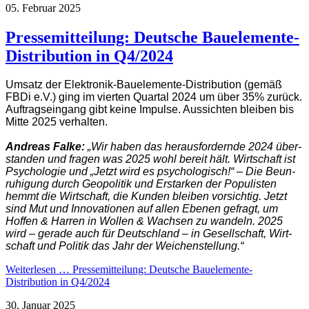
05. Februar 2025
Pressemitteilung: Deutsche Bauelemente-
Distribution in Q4/2024
Umsatz der Elektronik-Bau­ele­mente-Distri­bution (gemäß
FBDi e.V.) ging im vierten Quartal 2024 um über 35% zurück.
Auftrags­ein­gang gibt keine Impulse. Aus­sich­ten blei­ben bis
Mitte 2025 verhalten.
Andreas Falke:
„Wir haben das he­raus­for­dern­de 2024 über­
stan­den und fragen was 2025 wohl bereit hält. Wirt­schaft ist
Psy­chol­o­gie und „Jetzt wird es psy­cho­lo­gisch!“ – Die Beun­
ru­hi­gung durch Geo­po­li­tik und Er­star­ken der Po­pu­listen
hemmt die Wirtschaft, die Kunden bleiben vor­sichtig. Jetzt
sind Mut und Inno­va­tio­nen auf allen Ebenen gefragt, um
Hoffen & Harren in Wollen & Wachsen zu wandeln. 2025
wird – gerade auch für Deutschland – in Gesell­schaft, Wirt­
schaft und Poli­tik das Jahr der Wei­chen­stellung.“
Weiterlesen …
Pressemitteilung: Deutsche Bauelemente-
Distribution in Q4/2024
30. Januar 2025