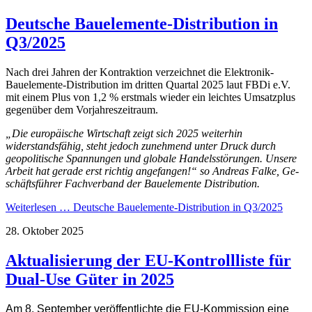
Deutsche Bauelemente-Distribution in
Q3/2025
Nach drei Jahren der Kontraktion verzeichnet die Elektronik-
Bauelemente-Distribution im dritten Quartal 2025 laut FBDi e.V.
mit einem Plus von 1,2 % erstmals wieder ein leichtes Umsatzplus
ge­gen­über dem Vor­jahres­zeit­raum.
„Die europäische Wirtschaft zeigt sich 2025 wei­ter­hin
widerstandsfähig, steht jedoch zu­neh­mend unter Druck durch
geopolitische Span­nungen und globale Handelsstörungen. Unsere
Arbeit hat gerade erst richtig an­ge­fangen!“ so Andreas Falke, Ge­
schäfts­führer Fach­ver­band der Bau­ele­mente Distribution.
Weiterlesen …
Deutsche Bauelemente-Distribution in Q3/2025
28. Oktober 2025
Aktualisierung der EU-Kontrollliste für
Dual-Use Güter in 2025
Am 8. September veröffentlichte die EU-Kommission eine