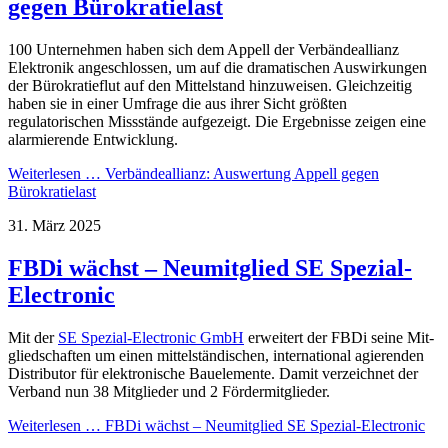
gegen Bürokratielast
100 Unternehmen haben sich dem Appell der Verbändeallianz
Elektronik angeschlossen, um auf die dramatischen Auswirkungen
der Bürokratieflut auf den Mittelstand hinzuweisen. Gleichzeitig
haben sie in einer Umfrage die aus ihrer Sicht größten
regulatorischen Missstände aufgezeigt. Die Ergebnisse zeigen eine
alarmierende Entwicklung.
Weiterlesen …
Verbändeallianz: Auswertung Appell gegen
Bürokratielast
31. März 2025
FBDi wächst – Neumitglied SE Spezial-
Electronic
Mit der
SE Spezial-Electronic GmbH
erweitert der FBDi seine Mit­
glied­schaften um einen mittel­stän­di­schen, inter­na­tio­nal agie­ren­den
Distri­butor für elektro­ni­sche Bau­ele­mente. Damit ver­zeichnet der
Ver­band nun 38 Mit­glie­der und 2 För­der­mitglieder.
Weiterlesen …
FBDi wächst – Neumitglied SE Spezial-Electronic