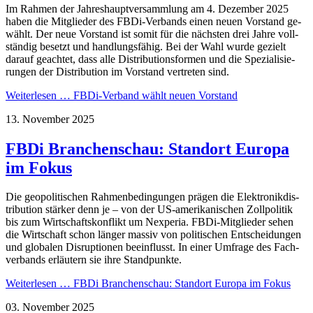
Im Rahmen der Jahres­haupt­ver­samm­lung am 4. Dezember 2025
haben die Mitglieder des FBDi-Ver­bands einen neuen Vorstand ge­
wählt. Der neue Vorstand ist somit für die nächsten drei Jahre voll­
stän­dig besetzt und handlungsfähig. Bei der Wahl wurde gezielt
darauf ge­ach­tet, dass alle Dis­tri­bu­tions­for­men und die Spe­zia­li­sie­
rungen der Dis­tri­bu­tion im Vorstand vertreten sind.
Weiterlesen …
FBDi-Verband wählt neuen Vorstand
13. November 2025
FBDi Branchenschau: Standort Europa
im Fokus
Die geopolitischen Rah­men­be­din­gungen prägen die Elek­tronik­dis­
tri­bu­tion stärker denn je – von der US-ame­ri­ka­ni­schen Zoll­po­li­tik
bis zum Wirt­schafts­kon­flikt um Nex­peria. FBDi-Mitglieder sehen
die Wirt­schaft schon länger mas­siv von poli­ti­schen Ent­schei­dun­gen
und glo­ba­len Dis­rup­tionen be­ein­flusst. In einer Um­fra­ge des Fach­
ver­bands er­läu­tern sie ihre Stand­punkte.
Weiterlesen …
FBDi Branchenschau: Standort Europa im Fokus
03. November 2025