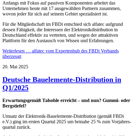
Anfangs mit Fokus auf passiven Komponenten arbeitet das
Unternehmen heute mit 17 ausgewählten Partnern zusammen,
wovon jeder für sich auf seinem Gebiet spezialisiert ist.
Für die Mitgliedschaft im FBDi entschied sich alfatec aufgrund
dessen Fähigkeit, die Interessen der Elektronikdistribution in
Deutschland effektiv zu vertreten, und wegen der attraktiven
Plattform für den Austausch von Wissen und Erfahrungen.
Weiterlesen …
alfatec vom Expertenhub des FBDi Verbands
überzeugt
20. Mai 2025
Deutsche Bauelemente-Distribution in
Q1/2025
Erwar­tungs­ge­mäß Tal­sohle erreicht – und nun? Gummi- oder
Berg­stiefel?
Umsatz der Elektronik-Bauelemente-Dis­tri­bution (gemäß FBDi
e.V.) ging im ersten Quartal 2025 um beinahe 25 % zum Vor­jahres­
quar­tal zurück.